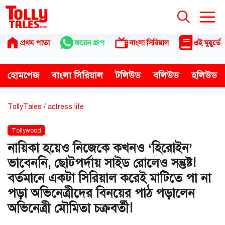
Skip
to
content
প্রথম পাতা
জয়েন গ্রুপ
বাংলা সিরিয়াল
এই মুহূর্তে
হোমপেজ
বাংলা সিরিয়াল
টলিউড
বলিউড
হলিউড
TollyTales
/
actress life
Tollywood
নায়িকা হয়েও নিজেকে কখনও ‘হিরোইন’
ভাবেননি, ছোটপর্দায় সাইড রোলেও সন্তুষ্ট!
বর্তমানে একটা সিরিয়াল করেই মাটিতে পা না
পড়া অভিনেত্রীদের বিনয়ের পাঠ পড়ালেন
অভিনেত্রী মৌমিতা চক্রবর্তী!