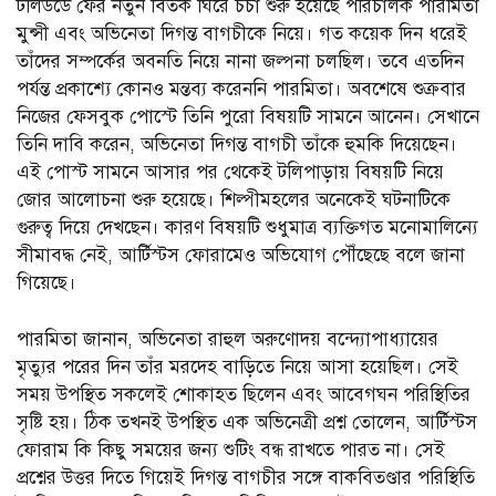
টলিউডে ফের নতুন বিতর্ক ঘিরে চর্চা শুরু হয়েছে পরিচালক পারমিতা
মুন্সী এবং অভিনেতা দিগন্ত বাগচীকে নিয়ে। গত কয়েক দিন ধরেই
তাঁদের সম্পর্কের অবনতি নিয়ে নানা জল্পনা চলছিল। তবে এতদিন
পর্যন্ত প্রকাশ্যে কোনও মন্তব্য করেননি পারমিতা। অবশেষে শুক্রবার
নিজের ফেসবুক পোস্টে তিনি পুরো বিষয়টি সামনে আনেন। সেখানে
তিনি দাবি করেন, অভিনেতা দিগন্ত বাগচী তাঁকে হুমকি দিয়েছেন।
এই পোস্ট সামনে আসার পর থেকেই টলিপাড়ায় বিষয়টি নিয়ে
জোর আলোচনা শুরু হয়েছে। শিল্পীমহলের অনেকেই ঘটনাটিকে
গুরুত্ব দিয়ে দেখছেন। কারণ বিষয়টি শুধুমাত্র ব্যক্তিগত মনোমালিন্যে
সীমাবদ্ধ নেই, আর্টিস্টস ফোরামেও অভিযোগ পৌঁছেছে বলে জানা
গিয়েছে।
পারমিতা জানান, অভিনেতা রাহুল অরুণোদয় বন্দ্যোপাধ্যায়ের
মৃত্যুর পরের দিন তাঁর মরদেহ বাড়িতে নিয়ে আসা হয়েছিল। সেই
সময় উপস্থিত সকলেই শোকাহত ছিলেন এবং আবেগঘন পরিস্থিতির
সৃষ্টি হয়। ঠিক তখনই উপস্থিত এক অভিনেত্রী প্রশ্ন তোলেন, আর্টিস্টস
ফোরাম কি কিছু সময়ের জন্য শুটিং বন্ধ রাখতে পারত না। সেই
প্রশ্নের উত্তর দিতে গিয়েই দিগন্ত বাগচীর সঙ্গে বাকবিতণ্ডার পরিস্থিতি