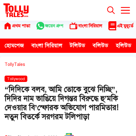
Skip
to
content
প্রথম পাতা
জয়েন গ্রুপ
বাংলা সিরিয়াল
এই মুহূর্তে
হোমপেজ
বাংলা সিরিয়াল
টলিউড
বলিউড
হলিউড
TollyTales
Tollywood
“দিদিকে বলব, আমি তোকে বুঝে নিচ্ছি”,
দিদির নাম ভাঙিয়ে দিগন্তর বিরুদ্ধে হু’মকি
দেওয়ার বি’স্ফোরক অভিযোগ পারমিতার!
নতুন বিতর্কে সরগরম টলিপাড়া