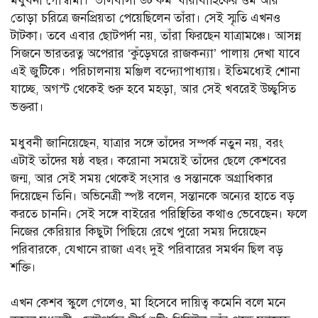
মধুবনী গোস্বামী। ‘ভালবাসা ডট কম’ ধারাবাহিকের ওম আর
তোড়া চরিত্রে জনপ্রিয়তা পেয়েছিলেন তাঁরা। সেই স্মৃতি এখনও
টাটকা। তবে এবার ছোটপর্দা নয়, তাঁরা ফিরছেন যাত্রামঞ্চে। আসন্ন
সিজনে ভারতরত্ন অপেরার ‘কুঁড়েঘরে রাজকন্যা’ পালায় দেখা যাবে
এই জুটিকে। পরিচালনায় মঞ্জিল বন্দ্যোপাধ্যায়। ইতিমধ্যেই শোনা
যাচ্ছে, অগস্ট থেকেই শুরু হবে মহড়া, আর সেই খবরেই উচ্ছ্বসিত
ভক্তরা।
মধুবনী জানিয়েছেন, যাত্রার সঙ্গে তাঁদের সম্পর্ক নতুন নয়, বরং
এটাই তাঁদের ষষ্ঠ বছর। করোনা সময়েই তাঁদের ছেলে কেশবের
জন্ম, আর সেই সময় থেকেই সংসার ও সন্তানকে অগ্রাধিকার
দিয়েছেন তিনি। অভিনেত্রী স্পষ্ট বলেন, সন্তানকে অন্যের হাতে বড়
করতে চাননি। সেই সঙ্গে বাইরের পরিস্থিতির কথাও ভেবেছেন। ফলে
নিজের কেরিয়ার কিছুটা পিছিয়ে রেখে পুরো সময় দিয়েছেন
পরিবারকে, যেখানে রাজা এবং দুই পরিবারের সমর্থন ছিল বড়
শক্তি।
এখন কেশব স্কুলে গেলেও, মা হিসেবে দায়িত্ব কমেনি বলে মনে