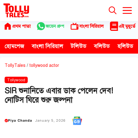
Skip
to
content
প্রথম পাতা
জয়েন গ্রুপ
বাংলা সিরিয়াল
এই মুহূর্তে
হোমপেজ
বাংলা সিরিয়াল
টলিউড
বলিউড
হলিউড
TollyTales
/
tollywood actor
Tollywood
SIR শুনানিতে এবার ডাক পেলেন দেব!
নোটিস ঘিরে শুরু জল্পনা
Piya Chanda
January 5, 2026