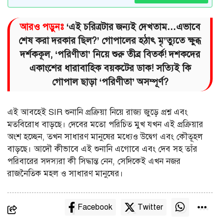
আরও পড়ুনঃ
‘এই চরিত্রটার জন্যই দেখতাম…এভাবে
শেষ করা দরকার ছিল?’ গোপালের হঠাৎ মৃ’ত্যুতে ক্ষুব্ধ
দর্শককূল, ‘পরিণীতা’ নিয়ে শুরু তীব্র বিতর্ক! দশকদের
একাংশের ধারাবাহিক বয়কটের ডাক! সত্যিই কি
গোপাল ছাড়া ‘পরিণীতা’ অসম্পূর্ণ?
এই আবহেই SIR শুনানি প্রক্রিয়া নিয়ে রাজ্য জুড়ে প্রশ্ন এবং
মতবিরোধ বাড়ছে। দেবের মতো পরিচিত মুখ যখন এই প্রক্রিয়ার
অংশ হচ্ছেন, তখন সাধারণ মানুষের মধ্যেও উদ্বেগ এবং কৌতূহল
বাড়ছে। আদৌ কীভাবে এই শুনানি এগোবে এবং দেব সহ তাঁর
পরিবারের সদস্যরা কী সিদ্ধান্ত নেন, সেদিকেই এখন নজর
রাজনৈতিক মহল ও সাধারণ মানুষের।
Facebook
Twitter