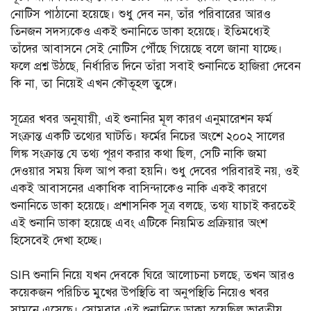
নোটিস পাঠানো হয়েছে। শুধু দেব নন, তাঁর পরিবারের আরও
তিনজন সদস্যকেও একই শুনানিতে ডাকা হয়েছে। ইতিমধ্যেই
তাঁদের আবাসনে সেই নোটিস পৌঁছে গিয়েছে বলে জানা যাচ্ছে।
ফলে প্রশ্ন উঠছে, নির্ধারিত দিনে তাঁরা সবাই শুনানিতে হাজিরা দেবেন
কি না, তা নিয়েই এখন কৌতূহল তুঙ্গে।
সূত্রের খবর অনুযায়ী, এই শুনানির মূল কারণ এনুমারেশন ফর্ম
সংক্রান্ত একটি তথ্যের ঘাটতি। ফর্মের নিচের অংশে ২০০২ সালের
লিঙ্ক সংক্রান্ত যে তথ্য পূরণ করার কথা ছিল, সেটি নাকি জমা
দেওয়ার সময় ফিল আপ করা হয়নি। শুধু দেবের পরিবারই নয়, ওই
একই আবাসনের একাধিক বাসিন্দাকেও নাকি একই কারণে
শুনানিতে ডাকা হয়েছে। প্রশাসনিক সূত্র বলছে, তথ্য যাচাই করতেই
এই শুনানি ডাকা হয়েছে এবং এটিকে নিয়মিত প্রক্রিয়ার অংশ
হিসেবেই দেখা হচ্ছে।
SIR শুনানি নিয়ে যখন দেবকে ঘিরে আলোচনা চলছে, তখন আরও
কয়েকজন পরিচিত মুখের উপস্থিতি বা অনুপস্থিতি নিয়েও খবর
সামনে এসেছে। সোমবার এই শুনানিতে ডাকা হয়েছিল ভারতীয়