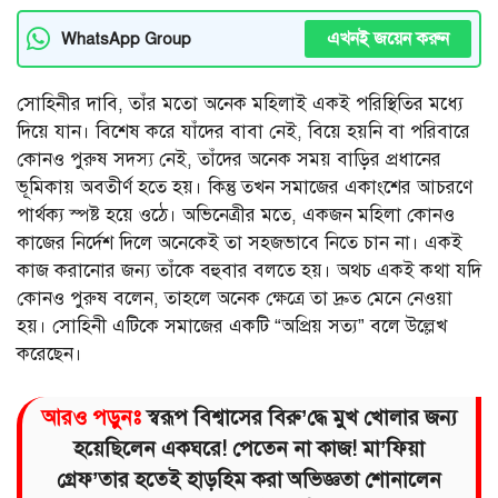
এখনই জয়েন করুন
WhatsApp Group
সোহিনীর দাবি, তাঁর মতো অনেক মহিলাই একই পরিস্থিতির মধ্যে
দিয়ে যান। বিশেষ করে যাঁদের বাবা নেই, বিয়ে হয়নি বা পরিবারে
কোনও পুরুষ সদস্য নেই, তাঁদের অনেক সময় বাড়ির প্রধানের
ভূমিকায় অবতীর্ণ হতে হয়। কিন্তু তখন সমাজের একাংশের আচরণে
পার্থক্য স্পষ্ট হয়ে ওঠে। অভিনেত্রীর মতে, একজন মহিলা কোনও
কাজের নির্দেশ দিলে অনেকেই তা সহজভাবে নিতে চান না। একই
কাজ করানোর জন্য তাঁকে বহুবার বলতে হয়। অথচ একই কথা যদি
কোনও পুরুষ বলেন, তাহলে অনেক ক্ষেত্রে তা দ্রুত মেনে নেওয়া
হয়। সোহিনী এটিকে সমাজের একটি “অপ্রিয় সত্য” বলে উল্লেখ
করেছেন।
আরও পড়ুনঃ
স্বরূপ বিশ্বাসের বিরু’দ্ধে মুখ খোলার জন্য
হয়েছিলেন একঘরে! পেতেন না কাজ! মা’ফিয়া
গ্রেফ’তার হতেই হাড়হিম করা অভিজ্ঞতা শোনালেন