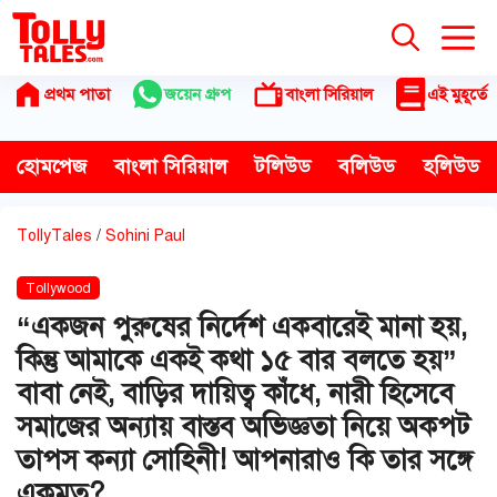
Skip
to
content
প্রথম পাতা
জয়েন গ্রুপ
বাংলা সিরিয়াল
এই মুহূর্তে
হোমপেজ
বাংলা সিরিয়াল
টলিউড
বলিউড
হলিউড
TollyTales
/
Sohini Paul
Tollywood
“একজন পুরুষের নির্দেশ একবারেই মানা হয়,
কিন্তু আমাকে একই কথা ১৫ বার বলতে হয়”
বাবা নেই, বাড়ির দায়িত্ব কাঁধে, নারী হিসেবে
সমাজের অন্যায় বাস্তব অভিজ্ঞতা নিয়ে অকপট
তাপস কন্যা সোহিনী! আপনারাও কি তার সঙ্গে
একমত?