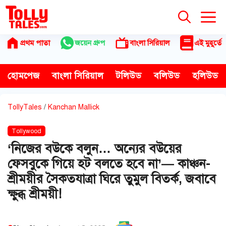
Skip
to
content
প্রথম পাতা
জয়েন গ্রুপ
বাংলা সিরিয়াল
এই মুহূর্তে
হোমপেজ
বাংলা সিরিয়াল
টলিউড
বলিউড
হলিউড
TollyTales
/
Kanchan Mallick
Tollywood
‘নিজের বউকে বলুন… অন্যের বউয়ের
ফেসবুকে গিয়ে হট বলতে হবে না’— কাঞ্চন-
শ্রীময়ীর সৈকতযাত্রা ঘিরে তুমুল বিতর্ক, জবাবে
ক্ষুব্ধ শ্রীময়ী!