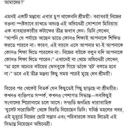
আমাদের?’
এমনই একটি মন্তব্যে এবার চুপ থাকেননি শ্রীময়ী। বরাবরই নিজের
বক্তব্য স্পষ্টভাবে রাখতে অভ্যস্ত এই অভিনেত্রী সোশ্যাল মিডিয়ায়
এক ব্যবহারকারীর কটাক্ষের তীব্র জবাব দেন। তিনি লেখেন,
“আপনি যে পর্যায়ে আছেন তাতে কোনও শিক্ষাই আপনাকে শিক্ষিত
করতে পারবে না। কারণ, এই বয়সে এসে আপনার মা-ই আপনাকে
কোনও শিক্ষা দিতে পারলেন না। নিজের বউকে বলুন যদি আপনাকে
কোনও শিক্ষা দিতে পারেন।” এখানেই না থেমে অভিনেত্রী লেখেন,
“তা হলে অন্যের বউয়ের ফেসবুকে গিয়ে তাঁকে ‘হট’ বলতে হবে
না।” তবে এই তীব্র মন্তব্য কিছু সময় পরেই মুছে দেন শ্রীময়ী।
বিয়ের পর থেকেই বিতর্ক যেন কিছুতেই পিছু ছাড়ছে না শ্রীময়ীর।
কখনও ব্যক্তিগত সম্পর্ক, কখনও পেশাগত সিদ্ধান্ত—সবকিছুই
সংবাদের শিরোনামে চলে আসে। সম্প্রতি জনপ্রিয় ধারাবাহিক
‘বুলেট সরোজিনী’ থেকে বিরতি নিয়েছেন তিনি। ঘনিষ্ঠ মহলের খবর,
এই মুহূর্তে নিজের ছোট সন্তান এবং পরিবারকে সময় দিতেই এই
সিদ্ধান্ত নিয়েছেন অভিনেত্রী।