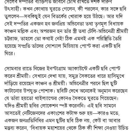
সেলেব দম্পতির ব্যক্তিগত জীবনে চোখ রাখতে দর্শক দারুণ
উৎসাহী। কখন কোথায় ঘুরতে গেলেন, কী পরলেন, কার সঙ্গে ছবি
তুললেন—সবকিছুই যেন বিতর্কের খোরাক হয়ে উঠছে। আর যদি
সেই দম্পতির একজন হন জনপ্রিয় অভিনেতা তথা তৃণমূল বিধায়ক
কাঞ্চন মল্লিক এবং অপরজন হন তাঁর স্ত্রী তথা টেলি-অভিনেত্রী শ্রীময়ী
চট্টরাজ, তাহলে তো কথাই নেই! ঠিক এমনই এক পরিস্থিতি তৈরি
হয়েছে সম্প্রতি তাঁদের সোশ্যাল মিডিয়ায় পোস্ট করা একটি ছবি
ঘিরে।
সোমবার রাতে নিজের ইনস্টাগ্রাম অ্যাকাউন্টে একটি ছবি পোস্ট
করেন শ্রীময়ী। সেখানে দেখা যায়, সমুদ্র সৈকতের ধারে হাসিমুখে
দাঁড়িয়ে রয়েছেন কাঞ্চন ও শ্রীময়ী। অভিনেত্রীর পরনে ছিল ছুটি
কাটানোর উপযুক্ত পোশাক। ছবিটি দেখে অনেকেই অনুমান করেছেন
যে তাঁরা হয়তো থাইল্যান্ডের কোনও সৈকতে ঘুরতে গিয়েছেন।
যদিও শ্রীময়ী ছবির লোকেশন স্পষ্ট করেননি। এই ছবি সামনে
আসতেই নেটিজেনদের একাংশের কটাক্ষ শুরু হয়—কারও মতে,
একজন জনপ্রতিনিধির এমন ছুটির ছবি ঠিক নয়, কেউ বা আবার
মন্তব্য করেন, ‘বিধায়ক মহাশয়ের থেকে ঠিক কী শিক্ষা নেওয়া উচিত