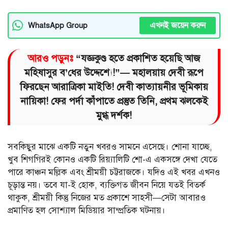
এখনই জয়েন করুন
WhatsApp Group
আরও পড়ুনঃ
“যজ্ঞকুণ্ড হতে প্রকাশিত হয়েছি আজ
মহিষাসুর ব’ধের উদ্দেশ্যে!”— মহালয়ায় দেবী রূপে
ফিরছেন আরাত্রিকা মাইতি! দেবী কাত্যায়নীর ভূমিকায়
নায়িকা! ফের পর্দা কাঁপাতে প্রস্তুত তিনি, প্রথম ঝলকেই
মুগ্ধ দর্শক!
সবকিছুর মাঝে একটি নতুন খবরও সামনে এসেছে। শোনা যাচ্ছে,
খুব শিগগিরই কোনও একটি রিয়্যালিটি শো-এ একসঙ্গে দেখা যেতে
পারে কাঞ্চন মল্লিক এবং শ্রীময়ী চট্টরাজকে। যদিও এই খবর এখনও
চূড়ান্ত নয়। তবে যা-ই হোক, ব্যক্তিগত জীবন নিয়ে যতই বিতর্ক
থাকুক, শ্রীময়ী কিন্তু নিজের মত প্রকাশে সাহসী—সেটা আবারও
প্রমাণিত হল সোশ্যাল মিডিয়ার সাম্প্রতিক ঘটনায়।