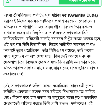
এখনই জয়েন করুন
WhatsApp Group
বাংলা টেলিভিশনের পরিচিত মুখ
স্বস্তিকা দত্ত (Swastika Dutta)
বরাবরই নিজের মতামত স্পষ্টভাবে প্রকাশ করতে ভালোবাসেন।
অভিনয়ের পাশাপাশি নিজের বাস্তব জীবন নিয়েও তিনি কখনও
রাখঢাক করেন না। কিছুদিন আগেই এক সাক্ষাৎকারে তিনি
জানিয়েছিলেন, অভিনেত্রী মানেই সবসময় নিখুঁত সাজে থাকতে হবে,
এই ধারণায় তিনি বিশ্বাসী নন। নিজের শারীরিক সমস্যার কথাও
অকপটে তুলে ধরেছিলেন। তাঁর পিসিওএস রয়েছে, তাই অনেক
সময় মুখে ব্রণ বা দাগ দেখা যায়। কিন্তু সেই কারণে সবসময়
মেকআপ দিয়ে নিজেকে ঢেকে রাখতে তিনি রাজি নন। তাঁর মতে,
অভিনেতারাও সাধারণ মানুষ এবং বাস্তব চেহারাকে লুকিয়ে রাখার
প্রয়োজন নেই।
সেই সাক্ষাৎকারেই স্বস্তিকা আরও বলেছিলেন, বাস্তবধর্মী দৃশ্যে
অতিরিক্ত মেকআপ অনেক সময় চরিত্রের বিশ্বাসযোগ্যতা কমিয়ে
দেয়। বিশেষ করে হাসপাতাল বা অসুস্থতার মতো দৃশ্যে স্বাভাবিক
চেহারাতেই অভিনয় করতে তিনি বেশি স্বচ্ছন্দ। দর্শকদেরও এই