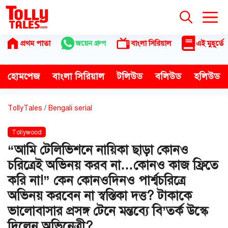
Skip
to
content
প্রথম পাতা
জয়েন গ্রুপ
বাংলা সিরিয়াল
এই মুহূর্তে
হোমপেজ
বাংলা সিরিয়াল
টলিউড
বলিউড
হলিউড
TollyTales
/
Bengali serial
Tollywood
“আমি টেলিভিশনে নায়িকা ছাড়া কোনও
চরিত্রেই অভিনয় করব না…কোনও কাজ ফ্রিতে
করি না!” কেন কোনওদিনও পার্শ্বচরিত্রে
অভিনয় করবেন না স্বস্তিকা দত্ত? টাকাকে
ভালোবাসার প্রসঙ্গ টেনে মন্তব্যে বি’তর্ক উস্কে
দিলেন অভিনেত্রী?