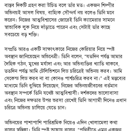
বাস্তব দিকটি গ্রহণ করা উচিত বলে তাঁর মত। একজন শিল্পীর
অভিনয়ই আসল বিষয়, বাহ্যিক সৌন্দর্য নয় বলেও তিনি মনে
করেন। নিজের আত্মবিশ্বাসের জোরেই তিনি ক্যামেরার সামনে
স্বাভাবিক লুক নিয়ে দাঁড়াতে পারেন এবং সেটাই তাঁর কাছে
সবচেয়ে বড় শক্তি।
সম্প্রতি আরও একটি সাক্ষাৎকারে নিজের কেরিয়ার নিয়ে স্পষ্ট
অবস্থান জানিয়েছেন অভিনেত্রী। তিনি বলেন, “যতদিন পর্যন্ত আমার
দৈহিক গঠন, মুখের মর্যাদা এবং আর অভিব্যক্তির খ্যাতি থাকবে,
ততদিন পর্যন্ত আমি টেলিভিশনে লিড চরিত্রেই অভিনয় করব। আমি
সেকেন্ড লিড করব না বা কোনও পার্শ্বচরিত্র করব না।” এই মন্তব্যের
মাধ্যমে তিনি বুঝিয়ে দিয়েছেন, নিজের অভিনয়জীবনের বর্তমান
অবস্থান সম্পর্কে তিনি যথেষ্ট আত্মবিশ্বাসী। দর্শকদের ভালোবাসা
এবং নিজের দক্ষতার উপর ভরসা রেখেই তিনি আগামী দিনেও প্রধান
চরিত্রে অভিনয় চালিয়ে যেতে চান।
অভিনয়ের পাশাপাশি পারিশ্রমিক নিয়েও এদিন খোলামেলা কথা
বলেন স্বস্তিকা। তিনি স্পষ্ট ভাষায় বলেন, “পৃথিবীতে এমন একজন