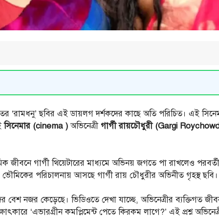
মা জগতের ‘রামধনু’ ছবির এই ডায়লগ দর্শকদের কাছে অতি পরিচিত। এই সিন
এই
সিনেমার (cinema )
অভিনেত্রী
গার্গী রায়চৌধুরী (Gargi Roychow
মিক জীবনে গার্গী থিয়েটারের মাধ্যমে অভিনয় জগতে পা রাখলেও পরবর্তী
ক ভৌমিকের পরিচালনায় আসছে গার্গী রায় চৌধুরীর অভিনীত গৃহস্থ ছবি। 
্শকদের বেশ নজর কেড়েছে। ভিডিওতে দেখা যাচ্ছে, অভিনেত্রীর ব্যক্তিগত
ৎকারে ‘এভারগ্রীন কমপ্লিমেন্ট পেতে কিরকম লাগে?’ এই প্রশ্ন অভিনেত্রী