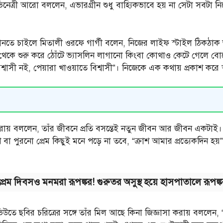
েত্রী আরো বললেন, এভারগ্রীন শুধু বাহ্যিকভাবে হয় না সেটা সবটা নিয
স্য জানতে চাইলে মিতালী ওরফে গার্গী বলেন, নিজের লাইফ স্টাইল ঠিক
েকে শুরু করে ঠোঁটে ভ্যাসলিন লাগানো কিংবা কোথাও কেটে গেলে ব
াসী নই, পেয়ারা খাওয়াতে বিশ্বাসী”। নিজেকে এক কথায় প্রকাশ করে অ
করায় বললেন, তাঁর জীবনে প্রতি বসন্তেই নতুন জীবন আর জীবন একটাই। তা
রাশ বা পুরনো প্রেম কিছুই মনে পড়ে না তবে, “ক্রাশ আমার প্রত্যেকদিন হ
প্রেম দিবসও মনমরা রূপঙ্কর! গুরুতর অসুস্থ হয়ে হাসপাতালে রূপঙ্ক
ভিউতে ছবির চরিত্রের সঙ্গে তাঁর মিল আছে কিনা জিজ্ঞাসা করায় বললেন, “গ