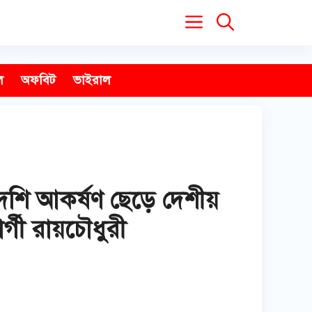
ল
অফবিট
ভাইরাল
েশি আকর্ষণ ছেড়ে দেশীয়
গী রায়চৌধুরী