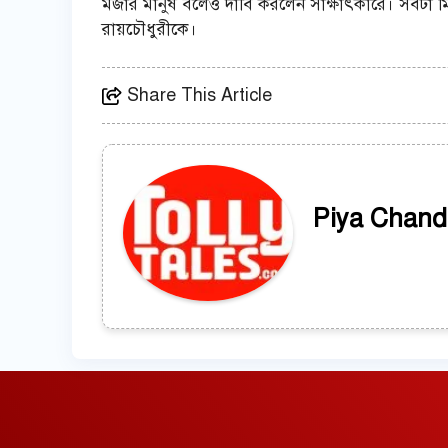
মজার মানুষ বলেও দাবি করলেন সাক্ষাৎকারে। সবটা মিলি
রায়চৌধুরীকে।
Share This Article
Piya Chand