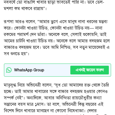
নববর্ষে তো বাঙালি খাবার ছাড়া ভাবতেই পারি না। তবে তেল-
মশলা কম থাকবে রান্নায়”।
রূপসা আরও বলেন, “আমার ভ্লগে এসে মানুষ নানা ধরনের মন্তব্য
করে। কোনটা খাওয়া উচিত, কোনটা খাওয়া উচিত নয়— নানা
রকমের পরামর্শ দেন তাঁরা। অনেকে বলে, সেলাই শুকোয়নি, তাই
আমের চাটনি খাওয়া উচিত নয়। অনেকে বলে আমার বদহজম হলে
বাচ্চারও বদহজম হবে। তবে আমি নিশ্চিত, সব নতুন মায়েদেরই এ
সব শুনতে হয়”।
এখনই জয়েন করুন
WhatsApp Group
মাতৃদুগ্ধ নিয়ে অভিনেত্রী বলেন, “দুধ তো আমাদের রক্ত থেকে তৈরি
হচ্ছে। তাই আমার খাবারের সঙ্গে বাচ্চার বদহজম হওয়ার কোনও
সম্পর্ক নেই”। অন্যদিকে, আবার অনিন্দিতা রায়চৌধুরীর কন্যা
সন্তানের বয়স মাত্র ১মাস। তা বলে, অভিনেত্রী কিন্তু বছরের এই
বিশেষ দিনে খাবারে মানছেন না কোনো নিষেধাজ্ঞা। দেদার