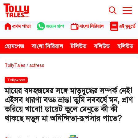
Skip
to
content
প্রথম পাতা
জয়েন গ্রুপ
বাংলা সিরিয়াল
এই মুহূর্তে
হোমপেজ
বাংলা সিরিয়াল
টলিউড
বলিউড
হলিউড
TollyTales
/
actress
Tollywood
মায়ের বদহজমের সঙ্গে মাতৃদুগ্ধের সম্পর্ক নেই!
এইসব ধারণা বড্ড ভ্রান্ত! তুমি নববর্ষে মন, প্রাণ
ভরিয়ে খাবো! ডায়েট ভুলে মেনুতে কী কী
থাকছে নতুন মা অনিন্দিতা-রূপসার পাতে?