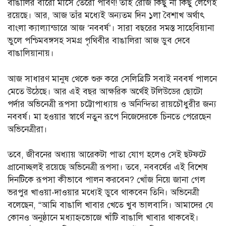
বাঙালির বারো মাসে তেরো পার্বণ! তাই রোজ কিছু না কিছু লেগেই
রয়েছে। আর, আজ তাঁর মধ্যেই অন্যতম দিন ১লা বৈশাখ অর্থাৎ
বাংলা ক্যাল্যান্ডারে আজ ‘নববর্ষ’। সারা বছরের সমস্ত সাহেবিয়ানা
ভুলে পশ্চিমবঙ্গসহ সমগ্র পৃথিবীর বাঙালিরা আজ ডুব দেবে
বাঙালিয়ানায়।
আজ সাধারণ মানুষ থেকে শুরু করে সেলিব্রিটি সবাই নববর্ষ পালনে
মেতে উঠেছে। আর এই বছর আক্ষরিক অর্থেই টলিউডের ছোটো
পর্দার অভিনেত্রী রূপসা চট্টোপাধ্যায় ও অনিন্দিতা রায়চৌধুরীর জন্য
নববর্ষ। মা হওয়ার স্বার্থে নতুন রূপে নিজেদেরকে চিনতে পেরেছেন
অভিনেত্রীরা।
তবে, জীবনের অধ্যায় আরেকটা পাতা যোগ হলেও সেই ছটফটে
প্রানোচ্ছলই রয়েছে অভিনেত্রী রূপসা। তবে, নববর্ষের এই বিশেষ
দিনটিকে রূপসা কীভাবে পালন করবেন? খোঁজ নিয়ে জানা গেল
ভরপুর খাওয়া-দাওয়ার মধ্যেই ডুবে থাকবেন তিনি। অভিনেত্রী
বলেছেন, “আমি বাঙালি খাবার খেতে খুব ভালবাসি। আমাদের যে
কোনও অনুষ্ঠানে মধ্যাহ্নভোজে খাঁটি বাঙালি খাবার থাকবেই।