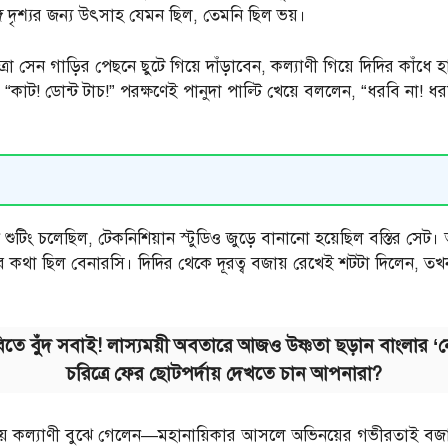
সঙ্গে দৃশ্যর জন্য উৎসাহ যেমন ছিল, তেমনি ছিল ভয়।
চিত্রা সেন গাড়ির পেছনে ছুটে গিয়ে দাঁড়াবেন, কল্যাণী গিয়ে দিদির কাঁধ
ন, “কাট! ডোন্ট টাচ!” পরক্ষণেই পানুদা পাল্টি খেয়ে বললেন, “ধরবি ন
িং চলেছিল, টেকনিশিয়ান স্টুডিও জুড়ে বানানো হয়েছিল বস্তির সেট। 
থা ছিল বেনারসি। দিদির থেকে দূরত্ব বজায় রেখেই শটটা দিলেন, তখনও কা
ছবিতে বুঁদ সবাই! লাস্যময়ী অবতারে আজও উষ্ণতা ছড়ান বাংলার 
চরিত্রে ফের ছোটপর্দায় দেখতে চান আপনারা?
় কল্যাণী বুঝে গেলেন—মহানায়িকার আসলে অভিনয়ের গভীরতাই ব