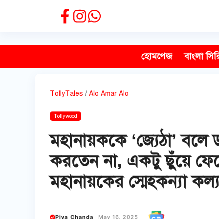
Skip
to
content
হোমপেজ
বাংলা সির
TollyTales
/
Alo Amar Alo
Tollywood
মহানায়ককে ‘জ্যেঠা’ বলে 
করতেন না, একটু ছুঁয়ে ফেল
মহানায়কের স্মেহকন্যা কল্য
Piya Chanda
May 16, 2025