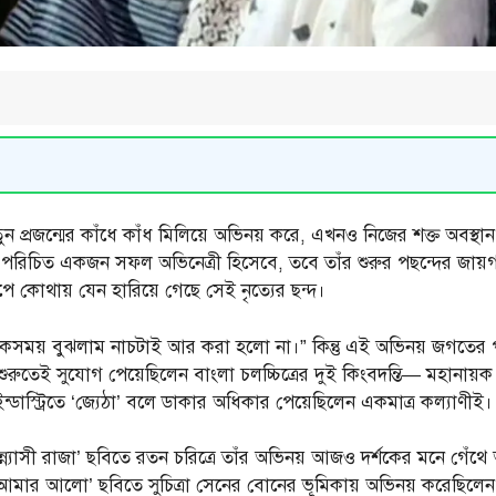
নতুন প্রজন্মের কাঁধে কাঁধ মিলিয়ে অভিনয় করে, এখনও নিজের শক্ত অবস্থ
রিচিত একজন সফল অভিনেত্রী হিসেবে, তবে তাঁর শুরুর পছন্দের জায়গ
 কোথায় যেন হারিয়ে গেছে সেই নৃত্যের ছন্দ।
 একসময় বুঝলাম নাচটাই আর করা হলো না।” কিন্তু এই অভিনয় জগতের 
ুতেই সুযোগ পেয়েছিলেন বাংলা চলচ্চিত্রের দুই কিংবদন্তি— মহানায়ক উত
 ইন্ডাস্ট্রিতে ‘জ্যেঠা’ বলে ডাকার অধিকার পেয়েছিলেন একমাত্র কল্যাণীই।
্ন্যাসী রাজা’ ছবিতে রতন চরিত্রে তাঁর অভিনয় আজও দর্শকের মনে গেঁথে আ
 আমার আলো’ ছবিতে সুচিত্রা সেনের বোনের ভূমিকায় অভিনয় করেছিলেন