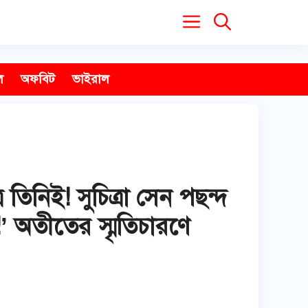
ল
অফবিট
ভাইরাল
িনিই! সুচিত্রা সেন পছন্দ
!’ অতীতের স্মৃতিচারণে