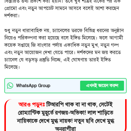
বিস্তারিত তথ্য প্রকাশ করা হয়নি। তবে খুব শীঘ্রই একের পর এক
প্রোমো এবং নতুন আপডেট সামনে আসবে বলেই আশা করছেন
দর্শকরা।
শুধু নতুন ধারাবাহিক নয়, চ্যানেলের তরফে বিভিন্ন ধরনের অনুষ্ঠান
নিয়েও পরিকল্পনা করা হয়েছে বলে ইঙ্গিত মিলেছে। ফলে আগামী
কয়েক সপ্তাহে জি বাংলার পর্দায় একাধিক নতুন মুখ, নতুন গল্প
এবং নতুন আয়োজন দেখা যেতে পারে। দর্শকদের মন জয় করতে
চ্যানেল যে বড়সড় প্রস্তুতি নিচ্ছে, এই ঘোষণায় তারই ইঙ্গিত
মিলেছে।
এখনই জয়েন করুন
WhatsApp Group
আরও পড়ুনঃ
টিআরপি থাক বা না থাক, সেটেই
রোম্যান্টিক মুহূর্তে রণজয়-অভিকা! লাল শাড়িতে
নায়িকাকে দেখে মুগ্ধ নায়ক! নতুন ছবি দেখে মুগ্ধ
অনুরাগীরা