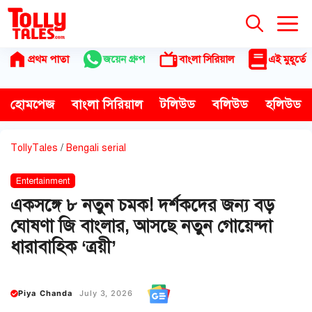
Skip
to
content
প্রথম পাতা
জয়েন গ্রুপ
বাংলা সিরিয়াল
এই মুহূর্তে
হোমপেজ
বাংলা সিরিয়াল
টলিউড
বলিউড
হলিউড
TollyTales
/
Bengali serial
Entertainment
একসঙ্গে ৮ নতুন চমক! দর্শকদের জন্য বড়
ঘোষণা জি বাংলার, আসছে নতুন গোয়েন্দা
ধারাবাহিক ‘ত্রয়ী’
Piya Chanda
July 3, 2026