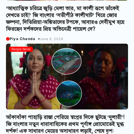
‘আধ্যাত্মিক চরিত্রে জুড়ি মেলা ভার, মা কালী রূপে তাঁকেই
দেখতে চাই!’ জি বাংলার ‘সতীপীঠ কালীঘাট’ ঘিরে জোর
জল্পনা, দিতিপ্রিয়া-অঙ্কিতাদের টপকে, আবারও দেবীমুখ হয়ে
ফিরছেন দর্শকদের প্রিয় অভিনেত্রী পায়েল দে?
Piya Chanda
June 9, 2026
Bangla Serial
আঁকাবাঁকা পাহাড়ি রাস্তা পেরিয়ে স্বপ্নের দিকে ছুটছে ‘দুলারী’!
জি বাংলার নতুন ধারাবাহিকের প্রথম পূর্ণাঙ্গ প্রোমোতেই মুগ্ধ
দর্শক! এক সাধারণ মেয়ের অসাধারণ লড়াই, শেষে দৃশ্য