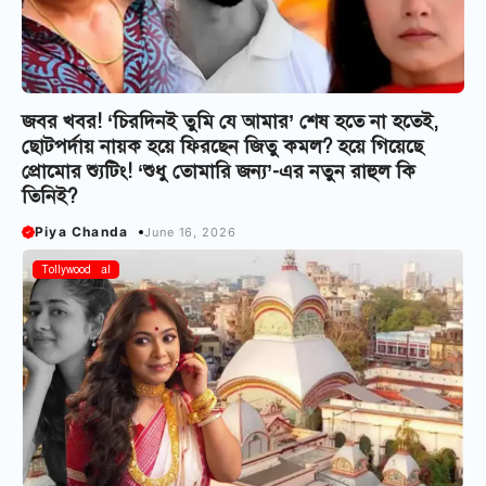
জবর খবর! ‘চিরদিনই তুমি যে আমার’ শেষ হতে না হতেই,
ছোটপর্দায় নায়ক হয়ে ফিরছেন জিতু কমল? হয়ে গিয়েছে
প্রোমোর শ্যুটিং! ‘শুধু তোমারি জন্য’-এর নতুন রাহুল কি
তিনিই?
Piya Chanda
June 16, 2026
Bangla Serial
Tollywood