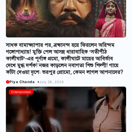
সাধক বামাক্ষ্যাপার পর, ব্রহ্মানন্দ হয়ে ফিরলেন অরিন্দম
গঙ্গোপাধ্যায়! মুক্তি পেল আসন্ন ধারাবাহিক ‘সতীপীঠ
কালীঘাট’-এর পূর্ণাঙ্গ প্রমো, কালীঘাটে মায়ের আবির্ভাব
দেখে মুগ্ধ দর্শক! নজর কাড়লেন নবাগতা শিশু শিল্পী! গায়ে
কাঁটা দেওয়া দৃশ্যে ভরপুর প্রোমো, কেমন লাগল আপনাদের?
Piya Chanda
July 28, 2026
Entertainment