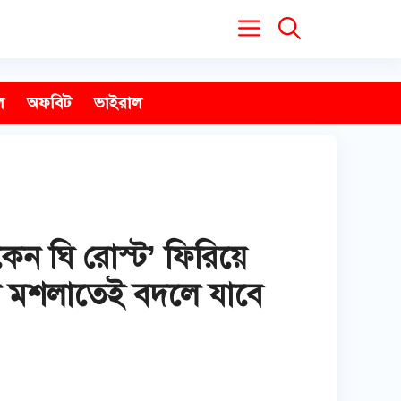
ল
অফবিট
ভাইরাল
েন ঘি রোস্ট’ ফিরিয়ে
টি মশলাতেই বদলে যাবে