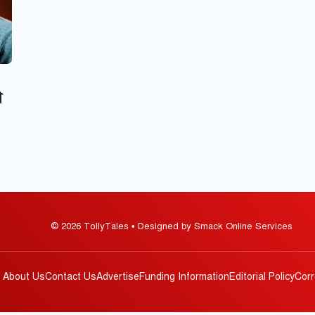
া
© 2026 TollyTales • Designed by Smack Online Services
About Us
Contact Us
Advertise
Funding Information
Editorial Policy
Corr