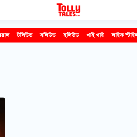
িয়াল
টলিউড
বলিউড
হলিউড
খাই খাই
লাইফ স্টাই