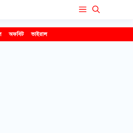
ল
অফবিট
ভাইরাল