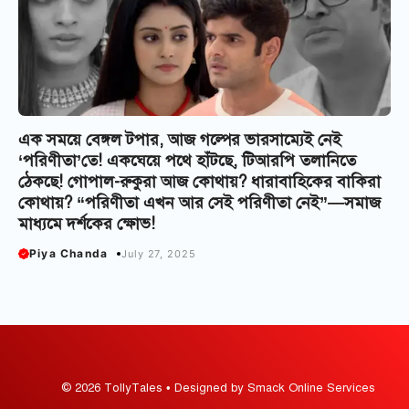
এক সময়ে বেঙ্গল টপার, আজ গল্পের ভারসাম্যেই নেই
‘পরিণীতা’তে! একঘেয়ে পথে হাঁটছে, টিআরপি তলানিতে
ঠেকছে! গোপাল-রুকুরা আজ কোথায়? ধারাবাহিকের বাকিরা
কোথায়? “পরিণীতা এখন আর সেই পরিণীতা নেই”—সমাজ
মাধ্যমে দর্শকের ক্ষোভ!
Piya Chanda
July 27, 2025
© 2026 TollyTales • Designed by Smack Online Services