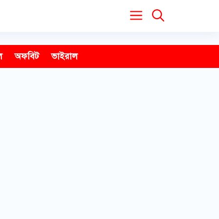
ল
অফবিট
ভাইরাল