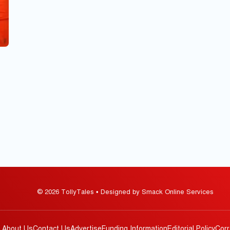
© 2026 TollyTales • Designed by Smack Online Services
About Us
Contact Us
Advertise
Funding Information
Editorial Policy
Corr