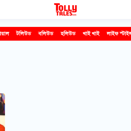
িয়াল
টলিউড
বলিউড
হলিউড
খাই খাই
লাইফ স্টাই