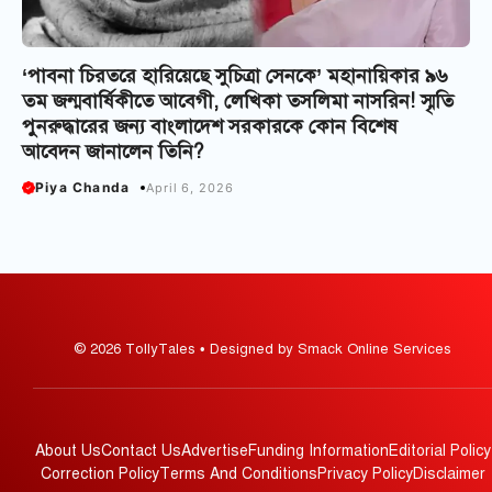
‘পাবনা চিরতরে হারিয়েছে সুচিত্রা সেনকে’ মহানায়িকার ৯৬
তম জন্মবার্ষিকীতে আবেগী, লেখিকা তসলিমা নাসরিন! স্মৃতি
পুনরুদ্ধারের জন্য বাংলাদেশ সরকারকে কোন বিশেষ
আবেদন জানালেন তিনি?
Piya Chanda
April 6, 2026
© 2026 TollyTales • Designed by Smack Online Services
About Us
Contact Us
Advertise
Funding Information
Editorial Policy
Correction Policy
Terms And Conditions
Privacy Policy
Disclaimer