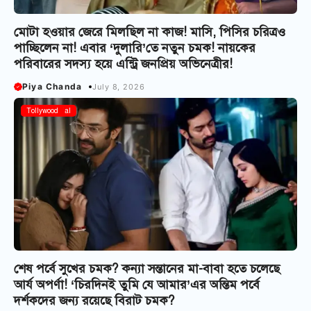
মোটা হ‌ওয়ার জেরে মিলছিল না কাজ! মাসি, পিসির চরিত্র‌ও
পাচ্ছিলেন না! এবার ‘দুলারি’তে নতুন চমক! নায়কের
পরিবারের সদস্য হয়ে এন্ট্রি জনপ্রিয় অভিনেত্রীর!
Piya Chanda
July 8, 2026
Bangla Serial
Tollywood
শেষ পর্বে সুখের চমক? কন্যা সন্তানের মা-বাবা হতে চলেছে
আর্য অপর্ণা! ‘চিরদিনই তুমি যে আমার’এর অন্তিম পর্বে
দর্শকদের জন্য রয়েছে বিরাট চমক?