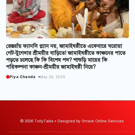
রেস্তরাঁয় ফ্যানসি প্ল্যান নয়, জামাইষষ্ঠীতে একেবারে ঘরোয়া
গেট-টুগেদার শ্রীময়ীর বাড়িতে! জামাইষষ্ঠীতে কাঞ্চনের পাতে
পড়তে চলেছে কি কি বিশেষ পদ? শাশুড়ি মায়ের কি
পরিকল্পনা কাঞ্চন-শ্রীময়ীর জামাইষষ্ঠী নিয়ে?
Piya Chanda
May 30, 2025
© 2026 TollyTales • Designed by Smack Online Services