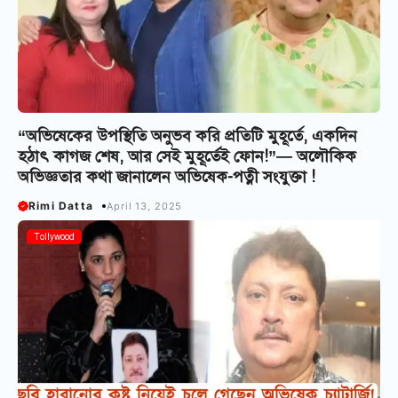
“অভিষেকের উপস্থিতি অনুভব করি প্রতিটি মুহূর্তে, একদিন
হঠাৎ কাগজ শেষ, আর সেই মুহূর্তেই ফোন!”— অলৌকিক
অভিজ্ঞতার কথা জানালেন অভিষেক-পত্নী সংযুক্তা !
Rimi Datta
April 13, 2025
Tollywood