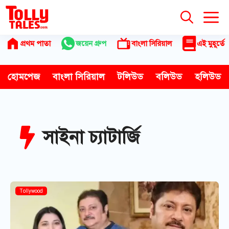
Skip
to
content
প্রথম পাতা
জয়েন গ্রুপ
বাংলা সিরিয়াল
এই মুহূর্তে
হোমপেজ
বাংলা সিরিয়াল
টলিউড
বলিউড
হলিউড
সাইনা চ্যাটার্জি
Tollywood