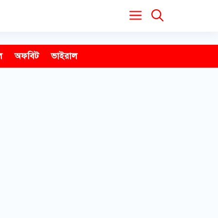
ল
অফবিট
ভাইরাল