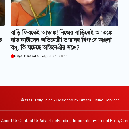
!
বাড়ি ফিরতেই আত’ঙ্ক! নিজের বাড়িতেই আ’তঙ্কে
ে
রাত কাটালেন অভিনেত্রী! ভ’য়াবহ বিপ’দে অঞ্জনা
বসু, কি ঘটেছে অভিনেত্রীর সঙ্গে?
Piya Chanda
April 21, 2025
© 2026 TollyTales • Designed by Smack Online Services
About Us
Contact Us
Advertise
Funding Information
Editorial Policy
Corr