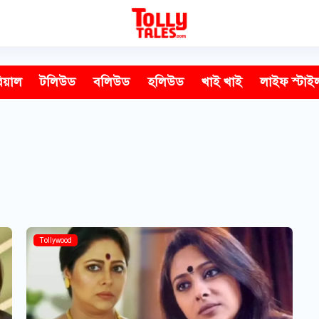
িয়াল
টলিউড
বলিউড
হলিউড
খাই খাই
লাইফ স্টাই
Tollywood