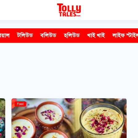
িয়াল
টলিউড
বলিউড
হলিউড
খাই খাই
লাইফ স্টাই
Food