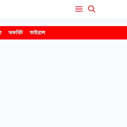
ল
অফবিট
ভাইরাল