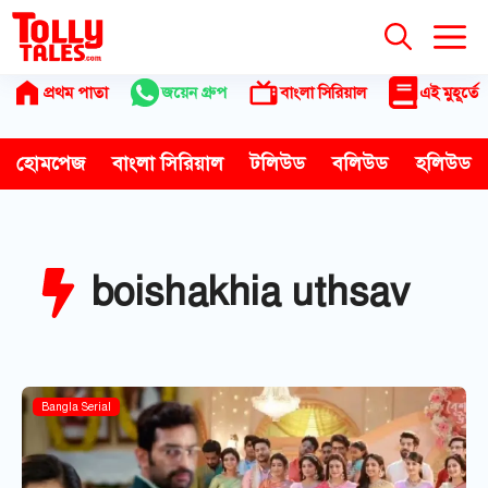
Skip
to
content
প্রথম পাতা
জয়েন গ্রুপ
বাংলা সিরিয়াল
এই মুহূর্তে
হোমপেজ
বাংলা সিরিয়াল
টলিউড
বলিউড
হলিউড
boishakhia uthsav
Bangla Serial