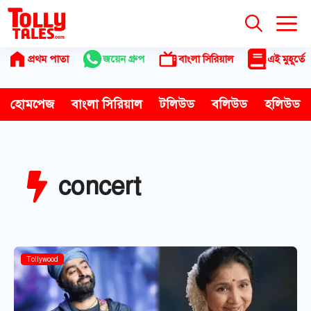
Skip
to
content
প্রথম পাতা
জয়েন গ্রুপ
বাংলা সিরিয়াল
এই মুহূর্তে
হোমপেজ
বাংলা সিরিয়াল
টলিউড
বলিউড
হলিউড
concert
Bollywood
Tollywood