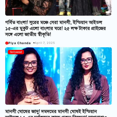
গর্বিত বাংলা! সুরের মঞ্চে সেরা মানসী, ইন্ডিয়ান আইডল
১৫-এর মুকুট এলো বাংলার ঘরে! ২৫ লক্ষ টাকার প্রাইজের
সঙ্গে এলো জাতীয় স্বীকৃতি!
Piya Chanda
April 7, 2025
Bollywood
মানসী ঘোষের জাদু! দমদমের মানসী ঘোষই ইন্ডিয়ান