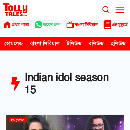
Skip
to
content
প্রথম পাতা
জয়েন গ্রুপ
বাংলা সিরিয়াল
এই মুহূর্তে
হোমপেজ
বাংলা সিরিয়াল
টলিউড
বলিউড
হলিউড
Indian idol season
15
Bollywood