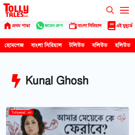
Skip
to
content
প্রথম পাতা
জয়েন গ্রুপ
বাংলা সিরিয়াল
এই মুহূর্তে
হোমপেজ
বাংলা সিরিয়াল
টলিউড
বলিউড
হলিউড
Kunal Ghosh
Entertainment
Tollywood