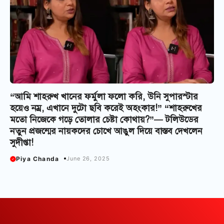
“আমি শাহরুখ খানের ফর্মুলা ফলো করি, উনি সুপারস্টার
হয়েও নম্র, এখানে দুটো ছবি করেই অহংকার!” “শাহরুখের
মতো নিজেকে গড়ে তোলার চেষ্টা কোথায়?”— টলিউডের
নতুন প্রজন্মের নায়কদের চোখে আঙুল দিয়ে বাস্তব দেখলেন
সুদীপ্তা!
Piya Chanda
June 26, 2025