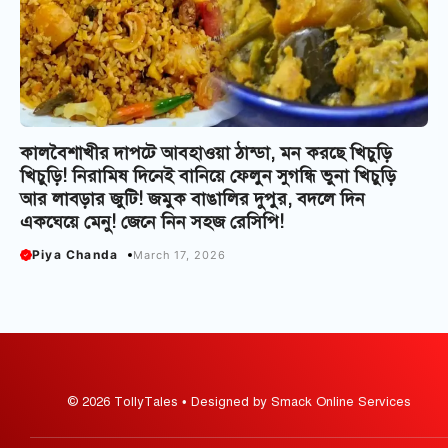
কালবৈশাখীর দাপটে আবহাওয়া ঠান্ডা, মন করছে খিচুড়ি
খিচুড়ি! নিরামিষ দিনেই বানিয়ে ফেলুন সুগন্ধি ভুনা খিচুড়ি
আর লাবড়ার জুটি! জমুক বাঙালির দুপুর, বদলে দিন
একঘেয়ে মেনু! জেনে নিন সহজ রেসিপি!
Piya Chanda
March 17, 2026
© 2026 TollyTales • Designed by Smack Online Services