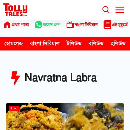
Skip
to
content
প্রথম পাতা
জয়েন গ্রুপ
বাংলা সিরিয়াল
এই মুহূর্তে
হোমপেজ
বাংলা সিরিয়াল
টলিউড
বলিউড
হলিউড
Navratna Labra
Food