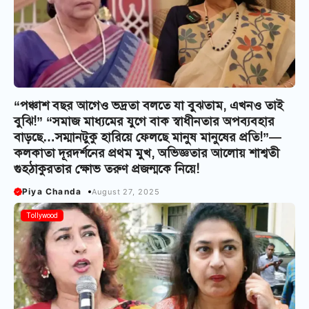
“পঞ্চাশ বছর আগেও ভদ্রতা বলতে যা বুঝতাম, এখনও তাই
বুঝি!” “সমাজ মাধ্যমের যুগে বাক স্বাধীনতার অপব্যবহার
বাড়ছে…সম্মানটুকু হারিয়ে ফেলছে মানুষ মানুষের প্রতি!”—
কলকাতা দূরদর্শনের প্রথম মুখ, অভিজ্ঞতার আলোয় শাশ্বতী
গুহঠাকুরতার ক্ষোভ তরুণ প্রজন্মকে নিয়ে!
Piya Chanda
August 27, 2025
Tollywood