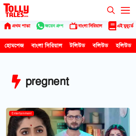
Skip
to
content
প্রথম পাতা
জয়েন গ্রুপ
বাংলা সিরিয়াল
এই মুহূর্তে
হোমপেজ
বাংলা সিরিয়াল
টলিউড
বলিউড
হলিউড
pregnent
Entertainment