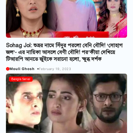
Sohag Jol: শুভ্রর নামে সিঁদুর পরলো বেনি বৌদি! ‘সোহাগ
জল’- এর নায়িকা আসলে বেণী বৌদি! পর’কীয়া দেখিয়ে
টিআরপি আনতে জুঁইকে সরানো হলো, ক্ষুব্ধ দর্শক
Mouli Ghosh
February 19, 2023
Bangla Serial