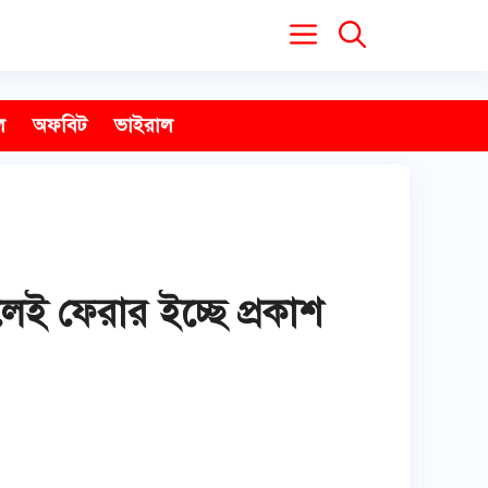
ল
অফবিট
ভাইরাল
েই ফেরার ইচ্ছে প্রকাশ