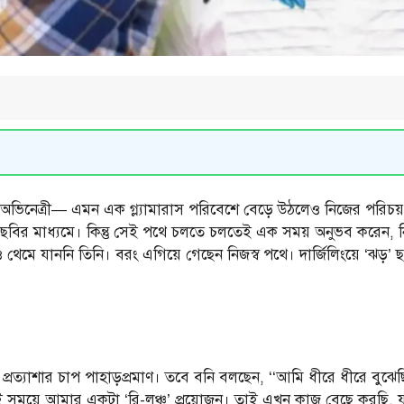
় অভিনেত্রী— এমন এক গ্ল্যামারাস পরিবেশে বেড়ে উঠলেও নিজের পরিচয
য়াল ছবির মাধ্যমে। কিন্তু সেই পথে চলতে চলতেই এক সময় অনুভব করেন
থেমে যাননি তিনি। বরং এগিয়ে গেছেন নিজস্ব পথে। দার্জিলিংয়ে ‘ঝড়’ ছব
 প্রত্যাশার চাপ পাহাড়প্রমাণ। তবে বনি বলছেন, ‘‘আমি ধীরে ধীরে বুঝে
সময়ে আমার একটা ‘রি-লঞ্চ’ প্রয়োজন। তাই এখন কাজ বেছে করছি, যা