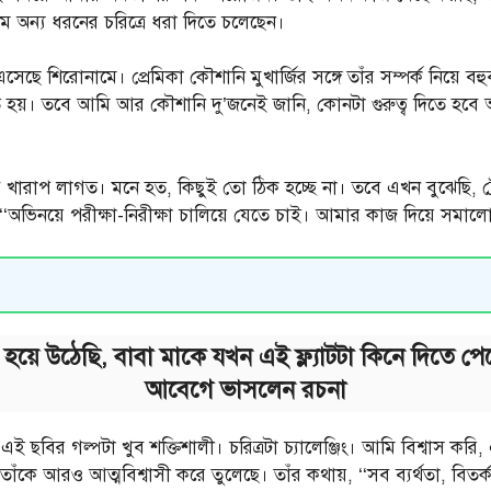
ম অন্য ধরনের চরিত্রে ধরা দিতে চলেছেন।
েছে শিরোনামে। প্রেমিকা কৌশানি মুখার্জির সঙ্গে তাঁর সম্পর্ক নিয়ে বহ
 হয়। তবে আমি আর কৌশানি দু’জনেই জানি, কোনটা গুরুত্ব দিতে হব
 খুব খারাপ লাগত। মনে হত, কিছুই তো ঠিক হচ্ছে না। তবে এখন বুঝেছি, ট্
‘অভিনয়ে পরীক্ষা-নিরীক্ষা চালিয়ে যেতে চাই। আমার কাজ দিয়ে সমাল
় হয়ে উঠেছি, বাবা মাকে যখন এই ফ্ল্যাটটা কিনে দিতে প
আবেগে ভাসলেন রচনা
‘এই ছবির গল্পটা খুব শক্তিশালী। চরিত্রটা চ্যালেঞ্জিং। আমি বিশ্বাস ক
ন তাঁকে আরও আত্মবিশ্বাসী করে তুলেছে। তাঁর কথায়, ‘‘সব ব্যর্থতা, বিত