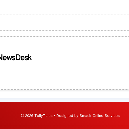
 NewsDesk
© 2026 TollyTales • Designed by Smack Online Services