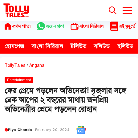
Skip
to
content
প্রথম পাতা
জয়েন গ্রুপ
বাংলা সিরিয়াল
এই মুহূর্তে
হোমপেজ
বাংলা সিরিয়াল
টলিউড
বলিউড
হলিউড
TollyTales
/
Angana
Entertainment
ফের প্রেমে পড়লেন অভিনেতা! সৃজলার সঙ্গে
ব্রেক আপের ২ বছরের মাথায় জনপ্রিয়
অভিনেত্রীর প্রেমে পড়লেন রোহান
Piya Chanda
February 20, 2024