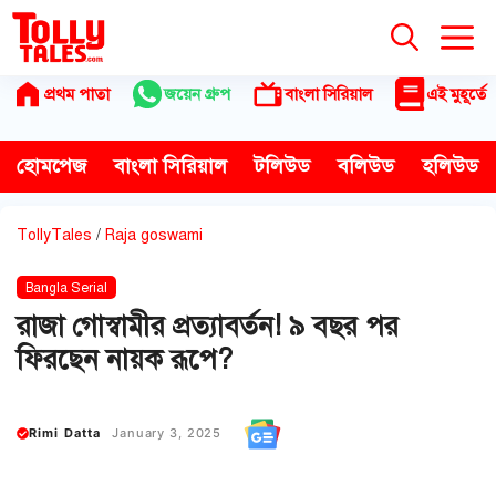
Skip
to
content
প্রথম পাতা
জয়েন গ্রুপ
বাংলা সিরিয়াল
এই মুহূর্তে
হোমপেজ
বাংলা সিরিয়াল
টলিউড
বলিউড
হলিউড
TollyTales
/
Raja goswami
Bangla Serial
রাজা গোস্বামীর প্রত্যাবর্তন! ৯ বছর পর
ফিরছেন নায়ক রূপে?
Rimi Datta
January 3, 2025