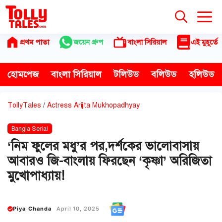
Skip
to
content
প্রথম পাতা
জয়েন গ্রুপ
বাংলা সিরিয়াল
এই মুহূর্তে
হোমপেজ
বাংলা সিরিয়াল
টলিউড
বলিউড
হলিউড
TollyTales
/
Actress Arijita Mukhopadhyay
Bangla Serial
‘নিম ফুলের মধু’র পর,দর্শকের ভালোবাসায়
আবারও জি-বাংলায় ফিরছেন ‘কৃষ্ণা’ অরিজিতা
মুখোপাধ্যায়!
Piya Chanda
April 10, 2025