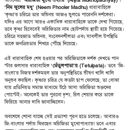
অভিনেত্রী
‘অরিজিতা মুখোপাধ্যায়’ (Arijita Mukhopadhyay)
।
‘নিম ফুলের মধু’ (Neem Phooler Madhu)
ধারাবাহিকে
‘কৃষ্ণা’র চরিত্রে তার অভিনয় আজও ভুলতে পারেননি দর্শকেরা।
যদিও এর আগে আরও একাধিক ধারাবাহিকে তাকে দেখা গিয়েছে,
তবে কৃষ্ণা হিসেবেই অরিজিতার নাম ছোটপর্দায় স্থায়ী হয়ে গিয়েছে।
চরিত্রে সহজাত অভিনয়, সংবেদনশীলতা এবং সাবলীল উপস্থিতি
তাকে জনপ্রিয়তার শিখরে পৌঁছে দিয়েছে।
এই ধারাবাহিক শেষ হওয়ার পর অরিজিতাকে দর্শক দেখতে পান
স্টার জলসার ধারাবাহিক
‘তেঁতুলপাতা’য় (Tetulpata)
। তবে ‘জি-
বাংলা’র নিজস্ব দর্শকমহল তার অনুপস্থিতিতে ভীষণ খালি খালি
অনুভব করছিল। কৃষ্ণার চরিত্র যে কতটা ছাপ ফেলেছে, তা বোঝা
যায় প্রতিনিয়ত সমাজ মাধ্যমে উঠে আসা অরিজিতা ভক্তদের
পোস্টেই। অনেকেই তার পুরনো দৃশ্য, রিল শেয়ার করে তাকে
ফিরিয়ে আনার দাবি জানাচ্ছিলেন।
অবশেষে শোনা যাচ্ছে সেই প্রত্যাশা পূরণ হতে চলেছে। আবারও
জি-বাংলার পর্দায় ফিরছেন অরিজিতা মুখোপাধ্যায়! তবে এবার