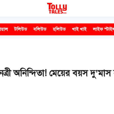
িয়াল
টলিউড
বলিউড
হলিউড
খাই খাই
লাইফ স্টাই
রী অনিন্দিতা! মেয়ের বয়স দু’মাস