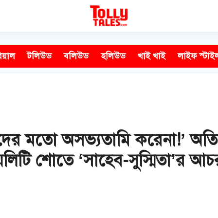
িয়াল
টলিউড
বলিউড
হলিউড
খাই খাই
লাইফ স্টাই
র মতো অসভ্যতামি করেনা!’ অতিরিক্
িয়েলিটি শোতে ‘সাহেব-সুস্মিতা’র আচ