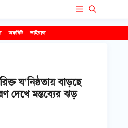
ল
অফবিট
ভাইরাল
ত ঘ’নিষ্ঠতায় বাড়ছে
রণ দেখে মন্তব্যের ঝড়