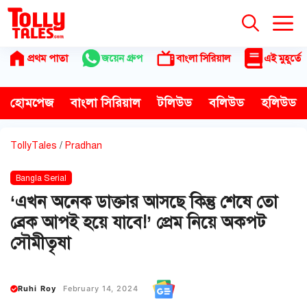
Skip
to
content
প্রথম পাতা
জয়েন গ্রুপ
বাংলা সিরিয়াল
এই মুহূর্তে
হোমপেজ
বাংলা সিরিয়াল
টলিউড
বলিউড
হলিউড
TollyTales
/
Pradhan
Bangla Serial
‘এখন অনেক ডাক্তার আসছে কিন্তু শেষে তো
ব্রেক আপই হয়ে যাবে!’ প্রেম নিয়ে অকপট
সৌমীতৃষা
Ruhi Roy
February 14, 2024