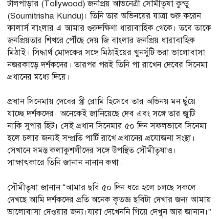
টলিপাড়ার (Tollywood) জনপ্রিয় অভিনেত্রী সৌমীতৃষা কুন্ডু
(Soumitrisha Kundu)। তিনি তার অভিনয়ের যাত্রা শুরু করেন
কালার্স বাংলার এ আমার গুরুদক্ষিণা ধারাবাহিক থেকে। তবে তাকে
জনপ্রিয়তার শিখরে পৌঁছে দেয় জি বাংলার জনপ্রিয় ধারাবাহিক
মিঠাই। সিদ্ধার্থ মোদকের সঙ্গে মিঠাইয়ের খুনসুঁটি ভরা ভালোবাসা
নজরকাড়ে দর্শকদের। তারপর পরই তিনি পা রাখেন দেবের সিনেমা
প্রধানের মধ্যে দিয়ে।
প্রধান সিনেমায় দেবের স্ত্রী রোমি হিসেবে তার অভিনয় মন ছুঁয়ে
যাচ্ছে দর্শকদের। অনেকেই জানিয়েছে দেব এবং সঙ্গে তার জুটি
নাকি সুপার হিট। সেই প্রধান সিনেমার ৫০ দিন সফলভাবে সিনেমা
হলে চলার জন্যই সম্প্রতি পার্টি রাখে প্রধানের প্রযোজনা সংস্থা।
সেখানে সমস্ত কলাকুশলীদের সঙ্গে উপস্থিত সৌমীতৃষাও।
সাক্ষাৎকারে তিনি জানান নানান কথা।
সৌমীতৃষা জানান “আমার ছবি ৫০ দিন ধরে হলে চলছে সকলে
দেখছে আমি দর্শকদের প্রতি অনেক কৃতজ্ঞ ছবিটা দেখার জন্য আমায়
ভালোবাসা দেওয়ার জন্য।যারা দেখেননি গিয়ে দেখুন আর জানান।”