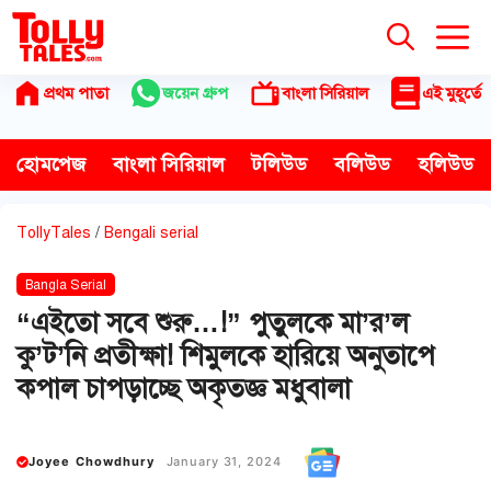
Skip
to
content
প্রথম পাতা
জয়েন গ্রুপ
বাংলা সিরিয়াল
এই মুহূর্তে
হোমপেজ
বাংলা সিরিয়াল
টলিউড
বলিউড
হলিউড
TollyTales
/
Bengali serial
Bangla Serial
“এইতো সবে শুরু…!” পুতুলকে মা’র’ল
কু’ট’নি প্রতীক্ষা! শিমুলকে হারিয়ে অনুতাপে
কপাল চাপড়াচ্ছে অকৃতজ্ঞ মধুবালা
Joyee Chowdhury
January 31, 2024