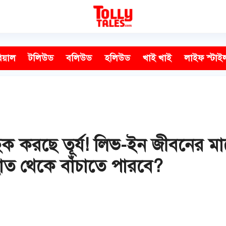
িয়াল
টলিউড
বলিউড
হলিউড
খাই খাই
লাইফ স্টাই
ছক করছে তূর্য! লিভ-ইন জীবনের 
াত থেকে বাঁচাতে পারবে?