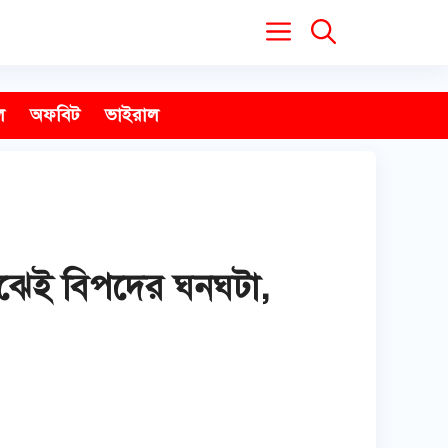
ল
অফবিট
ভাইরাল
মাঝেই বিপদের ঘনঘটা,