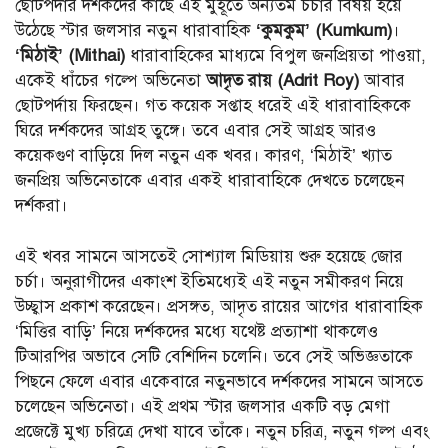
ছোটপর্দার দর্শকদের কাছে এই মুহূর্তে অন্যতম চর্চার বিষয় হয়ে
উঠেছে স্টার জলসার নতুন ধারাবাহিক
‘কুমকুম’ (Kumkum)
।
‘মিঠাই’ (Mithai)
ধারাবাহিকের মাধ্যমে বিপুল জনপ্রিয়তা পাওয়া,
একেই ধাঁচের গল্পে অভিনেতা
আদৃত রায় (Adrit Roy)
আবার
ছোটপর্দায় ফিরছেন। গত কয়েক সপ্তাহ ধরেই এই ধারাবাহিককে
ঘিরে দর্শকদের আগ্রহ তুঙ্গে। তবে এবার সেই আগ্রহ আরও
কয়েকগুণ বাড়িয়ে দিল নতুন এক খবর। কারণ, ‘মিঠাই’ খ্যাত
জনপ্রিয় অভিনেতাকে এবার একই ধারাবাহিকে দেখতে চলেছেন
দর্শকরা।
এই খবর সামনে আসতেই সোশ্যাল মিডিয়ায় শুরু হয়েছে জোর
চর্চা। অনুরাগীদের একাংশ ইতিমধ্যেই এই নতুন সমীকরণ নিয়ে
উচ্ছ্বাস প্রকাশ করেছেন। প্রসঙ্গত, আদৃত রায়ের আগের ধারাবাহিক
‘মিত্তির বাড়ি’ নিয়ে দর্শকদের মধ্যে যথেষ্ট প্রত্যাশা থাকলেও
টিআরপির অভাবে সেটি বেশিদিন চলেনি। তবে সেই অভিজ্ঞতাকে
পিছনে ফেলে এবার একেবারে নতুনভাবে দর্শকদের সামনে আসতে
চলেছেন অভিনেতা। এই প্রথম স্টার জলসার একটি বড় মেগা
প্রজেক্টে মুখ্য চরিত্রে দেখা যাবে তাঁকে। নতুন চরিত্র, নতুন গল্প এবং