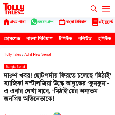
Skip
to
content
প্রথম পাতা
জয়েন গ্রুপ
বাংলা সিরিয়াল
এই মুহূর্তে
হোমপেজ
বাংলা সিরিয়াল
টলিউড
বলিউড
হলিউড
TollyTales
/
Adrit New Serial
Bangla Serial
দারুণ খবর! ছোটপর্দায় ফিরতে চলেছে ‘মিঠাই’
ম্যাজিক! নস্টালজিয়া উস্কে আদৃতের ‘কুমকুম’-
এ এবার দেখা যাবে, ‘মিঠাই’য়ের অন্যতম
জনপ্রিয় অভিনেতাকে!