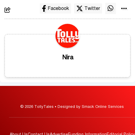
Facebook
Twitter
Nira
© 2026 TollyTales • Designed by Smack Online Services
About Us
Contact Us
Advertise
Funding Information
Editorial Policy