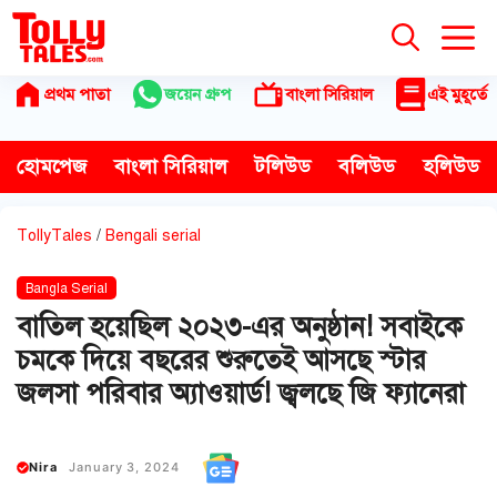
Skip
to
content
প্রথম পাতা
জয়েন গ্রুপ
বাংলা সিরিয়াল
এই মুহূর্তে
হোমপেজ
বাংলা সিরিয়াল
টলিউড
বলিউড
হলিউড
TollyTales
/
Bengali serial
Bangla Serial
বাতিল হয়েছিল ২০২৩-এর অনুষ্ঠান! সবাইকে
চমকে দিয়ে বছরের শুরুতেই আসছে স্টার
জলসা পরিবার অ্যাওয়ার্ড! জ্বলছে জি ফ্যানেরা
Nira
January 3, 2024