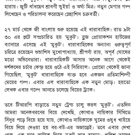
হারায়। জুটি বাঁধছেন শ্রাবণী ভুইয়াঁ ও অর্ঘ্য মিত্র। নতুন মেগার গল্প
লিখেছেন ও পরিচালনা করেছেন স্নেহাশিস চক্রবর্তী।
২৭ মার্চ থেকে জী বাংলায় শুরু হয়েছে এই ধারাবাহিক। রাত ৯টা
৩০ এর স্লটে সম্প্রচারিত হয় ‘মুকুট’। ব্লুজ প্রোডাকশন হাউজের
ব্যানারে এসেছে এই ‘মুকুট’। ধারাবাহিকের অন্যান্য গুরুত্বপূর্ণ
চরিত্রে রয়েছেন শুভাশিস মুখোপাধ্যায়, শ্রীপর্ণা রায়, অপূর্ব ঘোষের
মতো অভিনেতারা। ধারাবাহিকটি আসার অনেক আগে থেকেই
দর্শকদের চর্চার কেন্দ্র হয়ে ওঠে এই সিরিয়াল। প্রোমো থেকেই জানা
গিয়েছিল, ‘মুকুট’ ধারাবাহিকে ব্যক্ত হবে একজন প্রতিমাশিল্পী
মেয়ের গল্প। এবার এল ধারাবাহিকে এক নতুন মোড়। হয়তো
লেখক এবার গল্পে আনতে চলেছে বিয়ের ট্র্যাক।
তবে টিআরপি বাড়াতে নতুন ট্রেন্ড চালু করল ‘মুকুট’। এতদিন
আমরা অনেকধরণের বিয়ে দেখেছি, কোথাও নায়িকার সিঁথিতে
সিঁদুর পড়ে বিয়ে হয়ে যায়, কোথাও নায়িকাকে ঘুমের ওষুধ খাইয়ে
বিয়ে দিয়ে দেওয়া হয় বর-বউ-এর অজান্তেই। তবে এবার দেখা