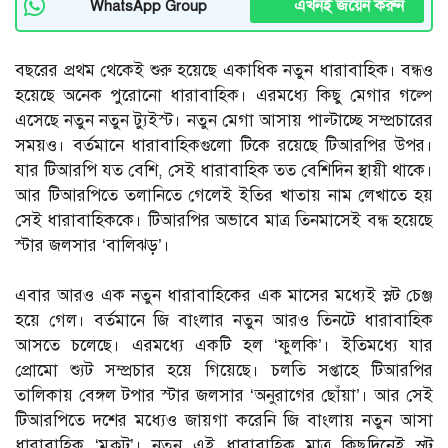
এখনই জয়েন করুন
WhatsApp Group
বছরের প্রথম থেকেই শুরু হয়েছে একাধিক নতুন ধারাবাহিক। বন্ধও
হয়েছে অনেক পুরোনো ধারাবাহিক। এরমধ্যে কিছু মেগার গল্পে
এসেছে নতুন নতুন ট্যুইস্ট। নতুন মেগা আসায় পাল্টাচ্ছে সম্প্রচারের
সময়ও। বর্তমানে ধারাবাহিকগুলো টিকে রয়েছে টিআরপির উপর।
যার টিআরপি যত বেশি, সেই ধারাবাহিক তত বেশিদিন স্থায়ী থাকে।
আর টিআরপিতে তলানিতে গেলেই ইতির খাতায় নাম লেখাতে হয়
সেই ধারাবাহিককে। টিআরপির অভাবে মাত্র তিনমাসেই বন্ধ হয়েছে
স্টার জলসার ‘বালিঝড়’।
এবার আরও এক নতুন ধারাবাহিকের এক মাসের মধ্যেই স্লট চেঞ্জ
হয়ে গেল। বর্তমানে জি বাংলার নতুন আরও তিনটে ধারাবাহিক
আসতে চলেছে। এরমধ্যে একটি হল ‘ফুলকি’। ইতিমধ্যে যার
প্রোমো শ্যুট সম্প্রচার হয়ে গিয়েছে। চলতি সপ্তাহে টিআরপির
তালিকায় বেঙ্গল টপার স্টার জলসার ‘অনুরাগের ছোঁয়া’। আর সেই
টিআরপিতে দশের মধ্যেও জায়গা করেনি জি বাংলায় নতুন আসা
ধারাবাহিক ‘মুকুট’। নতুন এই ধারাবাহিক মাত্র কিছুদিনেই স্লট