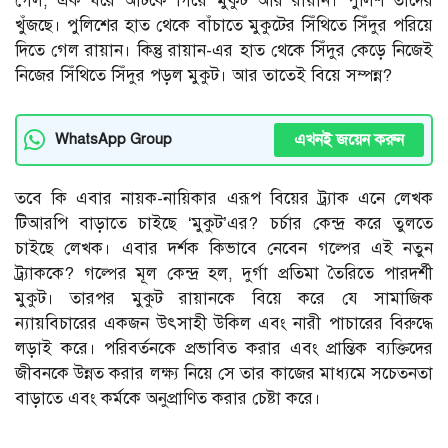
গেল, এক ঘরে আটকে গিয়ে মুকুট আর রায়ান। পুলিশ তাদের
খুঁজছে। পুলিশের হাত থেকে বাঁচাতে মুকুটের সিঁথিতে সিঁদুর পরিয়ে
দিতে গেল রায়ান। কিন্তু রায়ান-এর হাত থেকে সিঁদুর কেড়ে নিজেই
নিজের সিঁথিতে সিঁদুর পড়ল মুকুট। আর তাতেই বিয়ে সম্পন্ন?
এখনই জয়েন করুন
WhatsApp Group
তবে কি এবার নায়ক-নায়িকার এরূপ বিয়ের ট্র্যাক এনে লেখক
টিআরপি বাড়াতে চাইছে ‘মুকুট’এর? চর্চার কেন্দ্র করে তুলতে
চাইছে লেখক। এবার দর্শক কিভাবে নেবেন গল্পের এই নতুন
ট্র্যাককে? গল্পের মূল কেন্দ্র হল, দুর্গা প্রতিমা তৈরিতে পারদর্শী
মুকুট। তারপর মুকুট রায়ানকে বিয়ে করে যে সামাজিক
ন্যায়বিচারের একজন উৎসাহী উকিল এবং নারী পাচারের বিরুদ্ধে
লড়াই করে। পরিবর্তনকে প্রভাবিত করার এবং প্রান্তিক ব্যক্তিদের
জীবনকে উন্নত করার লক্ষ্য নিয়ে সে তার কাজের মাধ্যমে সচেতনতা
বাড়াতে এবং কর্মকে অনুপ্রাণিত করার চেষ্টা করে।