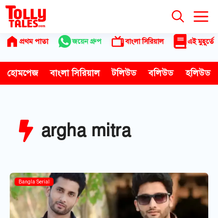
Skip
to
content
প্রথম পাতা
জয়েন গ্রুপ
বাংলা সিরিয়াল
এই মুহূর্তে
হোমপেজ
বাংলা সিরিয়াল
টলিউড
বলিউড
হলিউড
argha mitra
Bangla Serial