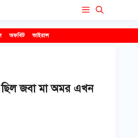
ল
অফবিট
ভাইরাল
ে ছিল জবা মা অমর এখন