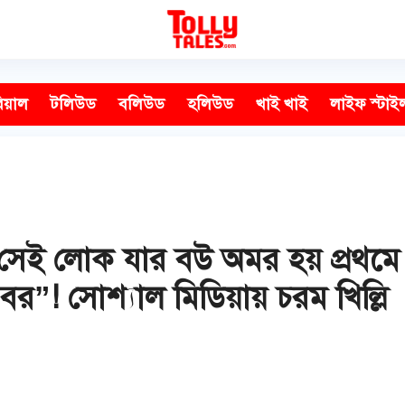
িয়াল
টলিউড
বলিউড
হলিউড
খাই খাই
লাইফ স্টাই
 সেই লোক যার বউ অমর হয় প্রথম
”! সোশ্যাল মিডিয়ায় চরম খিল্লি