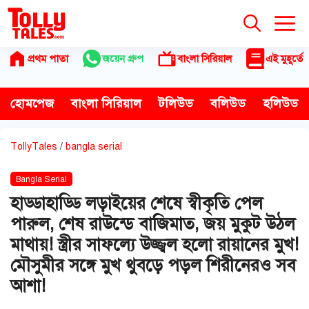
Skip
to
content
প্রথম পাতা
জয়েন গ্রুপ
বাংলা সিরিয়াল
এই মুহূর্তে
হোমপেজ
বাংলা সিরিয়াল
টলিউড
বলিউড
হলিউড
TollyTales
/
bangla serial
Bangla Serial
হাড্ডাহাড্ডি লড়াইয়ের শেষে স্বীকৃতি পেল
পারুল, শেষ রাউন্ডে বাজিমাত, জয় মুকুট উঠল
মাথায়! স্ত্রীর সাফল্যে উজ্জ্বল হলো রায়ানের মুখ!
মৌসুমীর সঙ্গে মুখ থুবড়ে পড়ল শিরীনেরও সব
আশা!