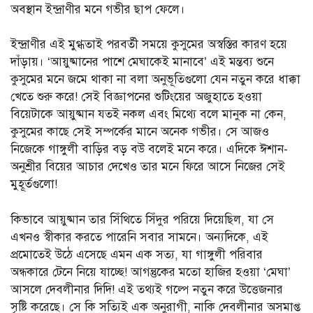
অবস্থান ইন্দ্রাণীর মনে গভীর ছাপ ফেলে।
ইন্দ্রাণীর এই মুগ্ধতাই পরবর্তী সময়ে কুসুমের অস্বস্তির কারণ হয়ে
দাঁড়ায়। ‘আয়ুষ্মানের পাশে মেঘাকেই মানাবে’ এই মন্তব্য শুনে
কুসুমের মনে জমে থাকা না বলা অনুভূতিগুলো যেন নতুন করে ধাক্কা
খেতে শুরু করে! সেই বিজ্ঞাপনের শুটিংয়ের অজুহাতে হওয়া
বিয়েটাকে আয়ুষ্মান যতই নকল এবং মিথ্যে বলে মানুক না কেন,
কুসুমের কাছে সেই সম্পর্কের মানে অনেক গভীর। সে আজও
নিজেকে গাঙ্গুলী বাড়ির বড় বউ বলেই মনে করে। এদিকে ঈশান-
অনুশ্রীর বিয়ের আচার দেখেও তার মনে ফিরে আসে নিজের সেই
মুহূর্তগুলো!
কিভাবে আয়ুষ্মান তার সিঁথিতে সিঁদুর পরিয়ে দিয়েছিল, যা সে
এখনও স্বীকার করতে পারেনি সবার সামনে। অন্যদিকে, এই
প্রমোতেই উঠে এসেছে এমন এক সত্য, যা গাঙ্গুলী পরিবার
অন্ধকারে টেনে নিয়ে যাচ্ছে! আগন্তুকের মতো হাজির হওয়া ‘মেঘা’
আসলে দেবলীনার দিদি! এই তথ্যই গল্পে নতুন করে উত্তেজনার
সৃষ্টি করেছে। সে কি সত্যিই এক অনুরাগী, নাকি দেবলীনার অসমাপ্ত