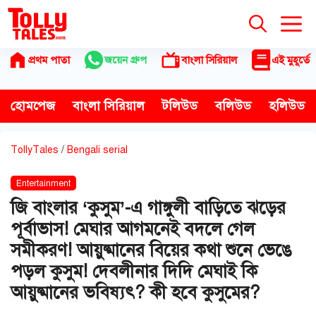
Skip
to
content
প্রথম পাতা
জয়েন গ্রুপ
বাংলা সিরিয়াল
এই মুহূর্তে
হোমপেজ
বাংলা সিরিয়াল
টলিউড
বলিউড
হলিউড
TollyTales
/
Bengali serial
Entertainment
জি বাংলার ‘কুসুম’-এ গাঙ্গুলী বাড়িতে ঝড়ের
পূর্বাভাস! মেঘার আগমনেই বদলে গেল
সমীকরণ! আয়ুষ্মানের বিয়ের কথা শুনে ভেঙে
পড়ল কুসুম! দেবলীনার দিদি মেঘাই কি
আয়ুষ্মানের ভবিষ্যৎ? কী হবে কুসুমের?