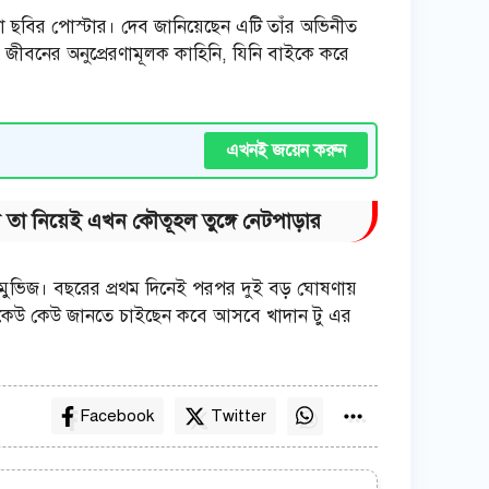
দা ছবির পোস্টার। দেব জানিয়েছেন এটি তাঁর অভিনীত
 জীবনের অনুপ্রেরণামূলক কাহিনি, যিনি বাইকে করে
এখনই জয়েন করুন
 তা নিয়েই এখন কৌতূহল তুঙ্গে নেটপাড়ার
্দী মুভিজ। বছরের প্রথম দিনেই পরপর দুই বড় ঘোষণায়
আবার কেউ কেউ জানতে চাইছেন কবে আসবে খাদান টু এর
Facebook
Twitter