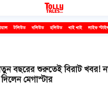
িয়াল
টলিউড
বলিউড
হলিউড
খাই খাই
লাইফ স্টাই
 নতুন বছরের শুরুতেই বিরাট খবর! 
 দিলেন মেগাস্টার