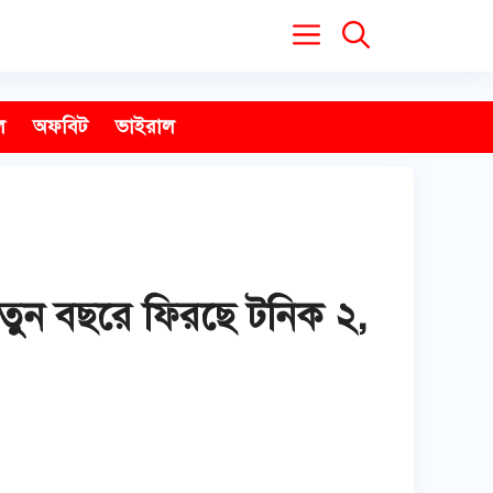
ল
অফবিট
ভাইরাল
নতুন বছরে ফিরছে টনিক ২,