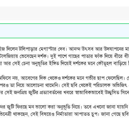
রাইজ দিলেন টলিপাড়ার মেগাস্টার দেব। আনন্দ উৎসব আর উদযাপনের মাঝে
্টালজিয়ায় ভেসেছেন দর্শক। দুই পাশে গাছের পাতার ফাঁক দিয়ে ধীরে 
রা আর সেই চেনা অনুভূতির ইঙ্গিত দিয়েই দর্শকের মনে কৌতূহল বাড়িয়
 বক্স অফিসে নয়, আবেগের দিক থেকেও দর্শকের মনে গভীর ছাপ ফেলেছিল। দ
ার পরও তা নিয়ে আলোচনা থামেনি। সেই ছবি থেকেই পরিচালক অভিজিৎ 
র সেই জনপ্রিয় জুটির প্রত্যাবর্তনের খবরে স্বাভাবিকভাবেই উচ্ছ্বসিত সিনে
জুটি ফিরছে মন ভালো করা অনুভূতি নিয়ে। তবে এখনো জানা যায়নি ছবির শ
িনেত্রী থাকছেন, সেই বিষয়েও নির্মাতারা আপাতত চুপ। জানা গেছে ছব