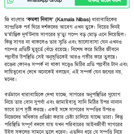
এখনই জয়েন করুন
WhatsApp Group
জি বাংলার
‘কমলা নিবাস’ (Kamala Nibas)
ধারাবাহিকের
সাম্প্রতিক পর্ব ঘিরে দর্শকদের আবেগ এখন তুঙ্গে। বিয়ের দিনই
ম’র্মান্তিক দুর্ঘ’টনায় সাগরের মৃ’ত্যু গল্পে বড় মোড় এনে দিয়েছিল।
কিন্তু সাগর না থাকলেও তার স্মৃতি এবং ভালোবাসা যেন এখনও
গল্পের প্রতিটি মুহূর্তে বেঁচে রয়েছে। বিশেষ করে মিঠির জীবনে
পল্লবীর উপস্থিতি সেই অনুভূতিকেই আরও গভীর করে তুলছে।
রক্তের কোনও সম্পর্ক না থাকা সত্ত্বেও মিঠির প্রতি পল্লবীর টান এবং
দায়িত্ববোধ দেখে অনেকেই বলছেন, এই সম্পর্ক যেন জন্মের নয়,
মনের।
বর্তমানে ধারাবাহিকে দেখা যাচ্ছে, সাগরের অনুপস্থিতির সুযোগ
নিয়ে তার বোন সুপর্ণা এবং জামাইবাবু সানি মিঠির উপর নানান
ভাবে চাপ সৃষ্টি করছে। একই সঙ্গে সাগরের সম্পত্তির উপরও
নিজেদের অধিকার প্রতিষ্ঠা করার চেষ্টা চালিয়ে যাচ্ছে তারা। কিন্তু
পরিস্থিতি সম্পূর্ণ বদলে যায় যখন পরিবারের আইনজীবী সাগরের
উইল সকলের সামনে তুলে ধরেন। এতদিন ধরে যে সম্পত্তি নিয়ে