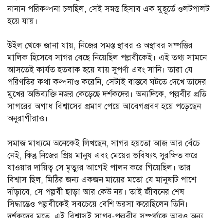
নানান পরিকল্পনা চলছিল, সেই সমস্ত হিসাব এক মুহূর্তে ওলটপালট
হয়ে যায়।
উইল থেকে জানা যায়, নিজের সমস্ত স্থাবর ও অস্থাবর সম্পত্তির
মালিক হিসেবে সাগর বেছে নিয়েছিল পল্লবীকেই। এই তথ্য সামনে
আসতেই কার্যত হতবাক হয়ে যায় সুপর্ণা এবং সানি। তারা যে
পরিণতির কথা কল্পনাও করেনি, সেটাই বাস্তবে ঘটতে দেখে তাদের
মুখের অভিব্যক্তি নজর কেড়েছে দর্শকদের। অন্যদিকে, পল্লবীর প্রতি
সাগরের অগাধ বিশ্বাসের প্রমাণ পেয়ে আবেগপ্রবণ হয়ে পড়েছেন
অনুরাগীরাও।
সমাজ মাধ্যমে অনেকেই লিখছেন, সাগর হয়তো আজ আর বেঁচে
নেই, কিন্তু নিজের প্রিয় মানুষ এবং মেয়ের ভবিষ্যৎ সুরক্ষিত করে
যাওয়ার দায়িত্ব সে মৃত্যুর আগেই পালন করে গিয়েছিল। তার
বিশ্বাস ছিল, মিঠির জন্য একজন মায়ের মতো যে মানুষটি পাশে
দাঁড়াবে, সে পল্লবী ছাড়া আর কেউ নয়। তাই জীবনের শেষ
সিদ্ধান্তেও পল্লবীকেই সবচেয়ে বেশি ভরসা করেছিলেন তিনি।
দর্শকদের মতে, এই বিশ্বাসই সাগর-পল্লবীর সম্পর্ককে আরও অন্য