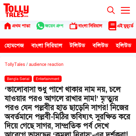
Skip
to
content
প্রথম পাতা
জয়েন গ্রুপ
বাংলা সিরিয়াল
এই মুহূর্তে
হোমপেজ
বাংলা সিরিয়াল
টলিউড
বলিউড
হলিউড
TollyTales
/
audience reaction
Bangla Serial
Entertainment
‘ভালোবাসা শুধু পাশে থাকার নাম নয়, চলে
যাওয়ার পরও আগলে রাখার নাম!’ মৃ’ত্যুর
পরও যেন পল্লবীর হাত ছাড়েনি সাগর! নিজের
অবর্তমানে পল্লবী-মিঠির ভবিষ্যৎ সুরক্ষিত করে
দিয়ে গেছে সাগর, সাম্প্রতিক পর্ব দেখে
আবেগে ভাসছেন ‘কমলা নিবাস’-এর দর্শকরা!