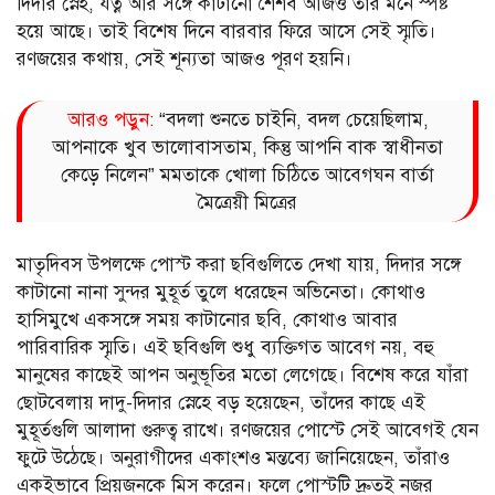
দিদার স্নেহ, যত্ন আর সঙ্গে কাটানো শৈশব আজও তাঁর মনে স্পষ্ট
হয়ে আছে। তাই বিশেষ দিনে বারবার ফিরে আসে সেই স্মৃতি।
রণজয়ের কথায়, সেই শূন্যতা আজও পূরণ হয়নি।
আরও পড়ুন:
“বদলা শুনতে চাইনি, বদল চেয়েছিলাম,
আপনাকে খুব ভালোবাসতাম, কিন্তু আপনি বাক স্বাধীনতা
কেড়ে নিলেন” মমতাকে খোলা চিঠিতে আবেগঘন বার্তা
মৈত্রেয়ী মিত্রের
মাতৃদিবস উপলক্ষে পোস্ট করা ছবিগুলিতে দেখা যায়, দিদার সঙ্গে
কাটানো নানা সুন্দর মুহূর্ত তুলে ধরেছেন অভিনেতা। কোথাও
হাসিমুখে একসঙ্গে সময় কাটানোর ছবি, কোথাও আবার
পারিবারিক স্মৃতি। এই ছবিগুলি শুধু ব্যক্তিগত আবেগ নয়, বহু
মানুষের কাছেই আপন অনুভূতির মতো লেগেছে। বিশেষ করে যাঁরা
ছোটবেলায় দাদু-দিদার স্নেহে বড় হয়েছেন, তাঁদের কাছে এই
মুহূর্তগুলি আলাদা গুরুত্ব রাখে। রণজয়ের পোস্টে সেই আবেগই যেন
ফুটে উঠেছে। অনুরাগীদের একাংশও মন্তব্যে জানিয়েছেন, তাঁরাও
একইভাবে প্রিয়জনকে মিস করেন। ফলে পোস্টটি দ্রুতই নজর