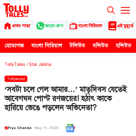
Skip
to
content
প্রথম পাতা
জয়েন গ্রুপ
বাংলা সিরিয়াল
এই মুহূর্তে
হোমপেজ
বাংলা সিরিয়াল
টলিউড
বলিউড
হলিউড
TollyTales
/
Star Jalsha
Tollywood
‘সবটা চলে গেল আমার…’ মাতৃদিবস যেতেই
আবেগঘন পোস্ট রণজয়ের! হঠাৎ কাকে
হারিয়ে ভেঙে পড়লেন অভিনেতা?
Piya Chanda
May 11, 2026