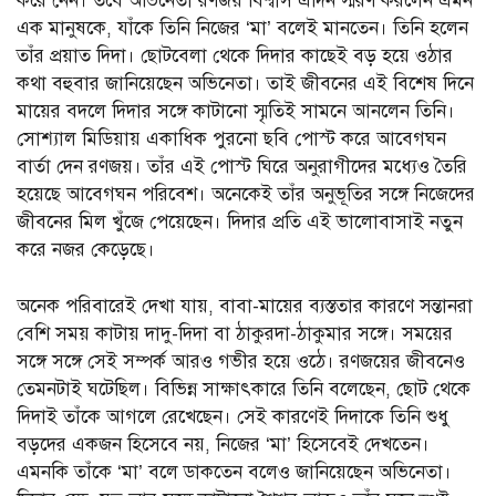
করে নেন। তবে অভিনেতা রণজয় বিশ্বাস এদিন স্মরণ করলেন এমন
এক মানুষকে, যাঁকে তিনি নিজের ‘মা’ বলেই মানতেন। তিনি হলেন
তাঁর প্রয়াত দিদা। ছোটবেলা থেকে দিদার কাছেই বড় হয়ে ওঠার
কথা বহুবার জানিয়েছেন অভিনেতা। তাই জীবনের এই বিশেষ দিনে
মায়ের বদলে দিদার সঙ্গে কাটানো স্মৃতিই সামনে আনলেন তিনি।
সোশ্যাল মিডিয়ায় একাধিক পুরনো ছবি পোস্ট করে আবেগঘন
বার্তা দেন রণজয়। তাঁর এই পোস্ট ঘিরে অনুরাগীদের মধ্যেও তৈরি
হয়েছে আবেগঘন পরিবেশ। অনেকেই তাঁর অনুভূতির সঙ্গে নিজেদের
জীবনের মিল খুঁজে পেয়েছেন। দিদার প্রতি এই ভালোবাসাই নতুন
করে নজর কেড়েছে।
অনেক পরিবারেই দেখা যায়, বাবা-মায়ের ব্যস্ততার কারণে সন্তানরা
বেশি সময় কাটায় দাদু-দিদা বা ঠাকুরদা-ঠাকুমার সঙ্গে। সময়ের
সঙ্গে সঙ্গে সেই সম্পর্ক আরও গভীর হয়ে ওঠে। রণজয়ের জীবনেও
তেমনটাই ঘটেছিল। বিভিন্ন সাক্ষাৎকারে তিনি বলেছেন, ছোট থেকে
দিদাই তাঁকে আগলে রেখেছেন। সেই কারণেই দিদাকে তিনি শুধু
বড়দের একজন হিসেবে নয়, নিজের ‘মা’ হিসেবেই দেখতেন।
এমনকি তাঁকে ‘মা’ বলে ডাকতেন বলেও জানিয়েছেন অভিনেতা।