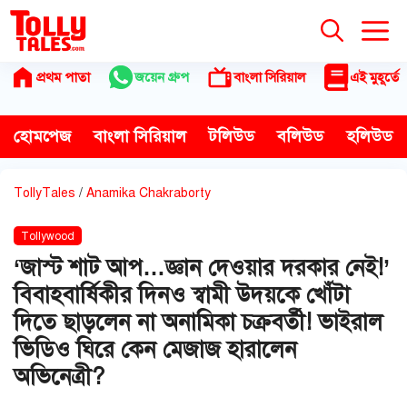
Skip
to
content
প্রথম পাতা
জয়েন গ্রুপ
বাংলা সিরিয়াল
এই মুহূর্তে
হোমপেজ
বাংলা সিরিয়াল
টলিউড
বলিউড
হলিউড
TollyTales
/
Anamika Chakraborty
Tollywood
‘জাস্ট শাট আপ…জ্ঞান দেওয়ার দরকার নেই!’
বিবাহবার্ষিকীর দিনও স্বামী উদয়কে খোঁটা
দিতে ছাড়লেন না অনামিকা চক্রবর্তী! ভাইরাল
ভিডিও ঘিরে কেন মেজাজ হারালেন
অভিনেত্রী?