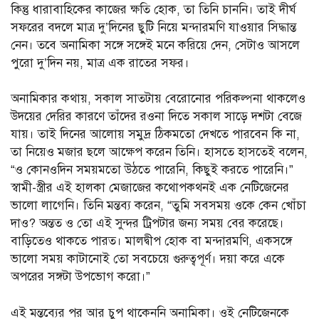
কিন্তু ধারাবাহিকের কাজের ক্ষতি হোক, তা তিনি চাননি। তাই দীর্ঘ
সফরের বদলে মাত্র দু’দিনের ছুটি নিয়ে মন্দারমণি যাওয়ার সিদ্ধান্ত
নেন। তবে অনামিকা সঙ্গে সঙ্গেই মনে করিয়ে দেন, সেটাও আসলে
পুরো দু’দিন নয়, মাত্র এক রাতের সফর।
অনামিকার কথায়, সকাল সাতটায় বেরোনোর পরিকল্পনা থাকলেও
উদয়ের দেরির কারণে তাঁদের রওনা দিতে সকাল সাড়ে দশটা বেজে
যায়। তাই দিনের আলোয় সমুদ্র ঠিকমতো দেখতে পারবেন কি না,
তা নিয়েও মজার ছলে আক্ষেপ করেন তিনি। হাসতে হাসতেই বলেন,
“ও কোনওদিন সময়মতো উঠতে পারেনি, কিছুই করতে পারেনি।”
স্বামী-স্ত্রীর এই হালকা মেজাজের কথোপকথনই এক নেটিজেনের
ভালো লাগেনি। তিনি মন্তব্য করেন, “তুমি সবসময় ওকে কেন খোঁচা
দাও? অন্তত ও তো এই সুন্দর ট্রিপটার জন্য সময় বের করেছে।
বাড়িতেও থাকতে পারত। মালদ্বীপ হোক বা মন্দারমণি, একসঙ্গে
ভালো সময় কাটানোই তো সবচেয়ে গুরুত্বপূর্ণ। দয়া করে একে
অপরের সঙ্গটা উপভোগ করো।”
এই মন্তব্যের পর আর চুপ থাকেননি অনামিকা। ওই নেটিজেনকে