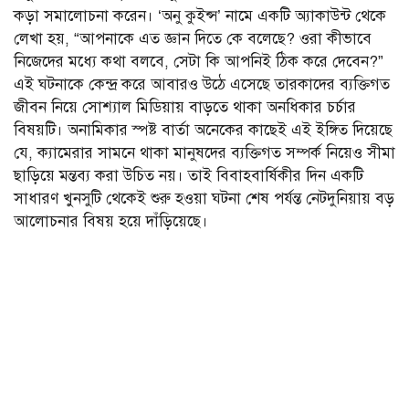
কড়া সমালোচনা করেন। ‘অনু কুইন্স’ নামে একটি অ্যাকাউন্ট থেকে
লেখা হয়, “আপনাকে এত জ্ঞান দিতে কে বলেছে? ওরা কীভাবে
নিজেদের মধ্যে কথা বলবে, সেটা কি আপনিই ঠিক করে দেবেন?”
এই ঘটনাকে কেন্দ্র করে আবারও উঠে এসেছে তারকাদের ব্যক্তিগত
জীবন নিয়ে সোশ্যাল মিডিয়ায় বাড়তে থাকা অনধিকার চর্চার
বিষয়টি। অনামিকার স্পষ্ট বার্তা অনেকের কাছেই এই ইঙ্গিত দিয়েছে
যে, ক্যামেরার সামনে থাকা মানুষদের ব্যক্তিগত সম্পর্ক নিয়েও সীমা
ছাড়িয়ে মন্তব্য করা উচিত নয়। তাই বিবাহবার্ষিকীর দিন একটি
সাধারণ খুনসুটি থেকেই শুরু হওয়া ঘটনা শেষ পর্যন্ত নেটদুনিয়ায় বড়
আলোচনার বিষয় হয়ে দাঁড়িয়েছে।